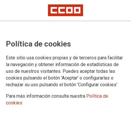
TEMA: SOSTENIBILIDAD
Política de cookies
31/01/2025 |
CCOO de Industria
Este sitio usa cookies propias y de terceros para facilitar
CCOO trata de aclarar qué medidas
la navegación y obtener información de estadísticas de
preventivas fallaron en el accidente laboral de
uso de nuestros visitantes. Puedes aceptar todas las
la planta murciana de Rheinmetall Expal
cookies pulsando el botón 'Aceptar' o configurarlas o
Munitions
rechazar su uso pulsando el botón 'Configurar cookies'
Cinco trabajadores están heridos, uno en estado crítico, tras sufrir
Para más información consulta nuestra
Política de
quemaduras e inhalar humo
cookies
CCOO de Industria denuncia el grave accidente laboral que ayer por la
tarde sufrieron cinco trabajadores de la planta murciana de Rheinmetall
Expal Munitions, tras una deflagración en el proceso de envasado de la
pólvora. Uno de los operarios se encuentra en estado crítico, con
quemaduras en el 70% de su cuerpo.