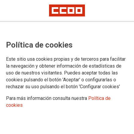
TEMA: SOSTENIBILIDAD
Política de cookies
31/01/2025 |
CCOO de Industria
Este sitio usa cookies propias y de terceros para facilitar
CCOO trata de aclarar qué medidas
la navegación y obtener información de estadísticas de
preventivas fallaron en el accidente laboral de
uso de nuestros visitantes. Puedes aceptar todas las
la planta murciana de Rheinmetall Expal
cookies pulsando el botón 'Aceptar' o configurarlas o
Munitions
rechazar su uso pulsando el botón 'Configurar cookies'
Cinco trabajadores están heridos, uno en estado crítico, tras sufrir
Para más información consulta nuestra
Política de
quemaduras e inhalar humo
cookies
CCOO de Industria denuncia el grave accidente laboral que ayer por la
tarde sufrieron cinco trabajadores de la planta murciana de Rheinmetall
Expal Munitions, tras una deflagración en el proceso de envasado de la
pólvora. Uno de los operarios se encuentra en estado crítico, con
quemaduras en el 70% de su cuerpo.