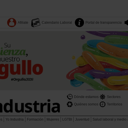
Afiliate
Calendario Laboral
Portal de transparencia
Dónde estamos
Sectores
Quiénes somos
Territorios
es
Yo Industria
Formación
Mujeres
LGTBI
Juventud
Salud laboral y medio