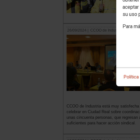
aceptar 
su uso 
Para má
26/09/2024 |
CCOO de Industria
Política
CCOO de Industria está muy satisfecha 
celebrar en Ciudad Real sobre coordinaci
unas cincuenta personas, que regresan a
suficientes para hacer acción sindical.