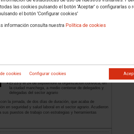
de edad de jubilación para los y las
todas las cookies pulsando el botón 'Aceptar' o configurarlas o 
bomberas forestales
pulsando el botón 'Configurar cookies'
s información consulta nuestra
Política de cookies
Objetivo cumplido en la jornada sobre
salud laboral que CCOO de Industria
celebra en Ciudad Real: “La gente
vuelve a sus empresas con
herramientas para hacer acción
 de cookies
Configurar cookies
Acep
sindical”
El 23 y el 24 de septiembre la organización convoca, en
la ciudad manchega, a medio centenar de delegados y
delegadas del sector agrario
con la jornada, de dos días de duración, que acaba de
ón en seguridad y salud laboral en el sector agrario. Acudieron
 sus puestos de trabajo con estrategias y herramientas