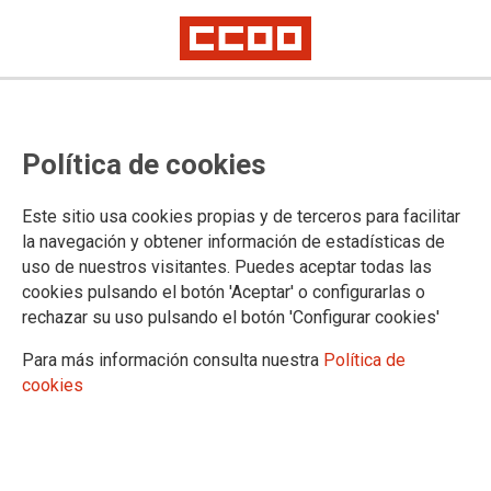
TEMA: CONVENIOS COLECTIVOS
Política de cookies
31/01/2025 |
CCOO de Industria
Este sitio usa cookies propias y de terceros para facilitar
La patronal de industrias cárnicas incumple el
la navegación y obtener información de estadísticas de
preacuerdo sobre el convenio y obliga a los
uso de nuestros visitantes. Puedes aceptar todas las
sindicatos a tomar medidas para recuperarlo
cookies pulsando el botón 'Aceptar' o configurarlas o
La mediación en el SIMA no da resultado. Las personas trabajadoras
rechazar su uso pulsando el botón 'Configurar cookies'
esperan desde hace dos meses su subida salarial, sus atrasos y sus
nuevos derechos
Para más información consulta nuestra
Política de
Ha sido imposible desbloquear la situación que se ha generado en el
cookies
sector cárnico. No ha dado ningún resultado la mediación que esta
mañana se ha celebrado en el Servicio Interconfederal de Mediación y
Arbitraje (SIMA), después de que la patronal explicara que sus órganos
de representación no habían ratificado el preacuerdo sobre el convenio
que suscribió con las organizaciones sindicales. CCOO de Industria y