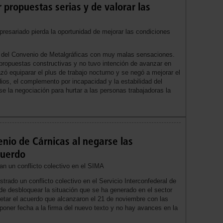
 propuestas serias y de valorar las
esariado pierda la oportunidad de mejorar las condiciones
n del Convenio de Metalgráficas con muy malas sensaciones.
propuestas constructivas y no tuvo intención de avanzar en
ó equiparar el plus de trabajo nocturno y se negó a mejorar el
ios, el complemento por incapacidad y la estabilidad del
e la negociación para hurtar a las personas trabajadoras la
enio de Cárnicas al negarse las
cuerdo
an un conflicto colectivo en el SIMA
rado un conflicto colectivo en el Servicio Interconfederal de
 de desbloquear la situación que se ha generado en el sector
petar el acuerdo que alcanzaron el 21 de noviembre con las
poner fecha a la firma del nuevo texto y no hay avances en la