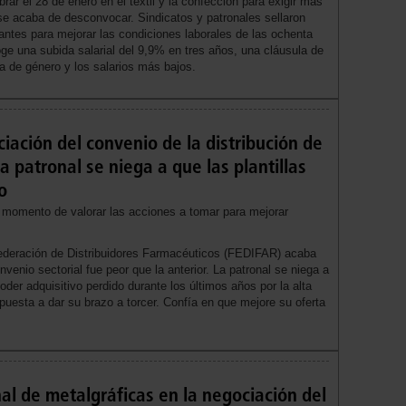
ar el 28 de enero en el textil y la confección para exigir más
e acaba de desconvocar. Sindicatos y patronales sellaron
ntes para mejorar las condiciones laborales de las ochenta
ge una subida salarial del 9,9% en tres años, una cláusula de
ha de género y los salarios más bajos.
ciación del convenio de la distribución de
 patronal se niega a que las plantillas
o
 momento de valorar las acciones a tomar para mejorar
Federación de Distribuidores Farmacéuticos (FEDIFAR) acaba
venio sectorial fue peor que la anterior. La patronal se niega a
oder adquisitivo perdido durante los últimos años por la alta
puesta a dar su brazo a torcer. Confía en que mejore su oferta
al de metalgráficas en la negociación del