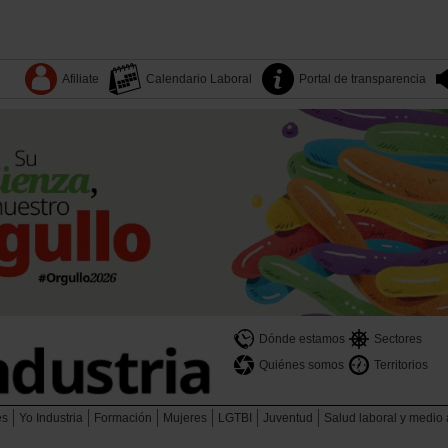
Afiliate
Calendario Laboral
Portal de transparencia
Dónde estamos
Sectores
Quiénes somos
Territorios
es
Yo Industria
Formación
Mujeres
LGTBI
Juventud
Salud laboral y medio