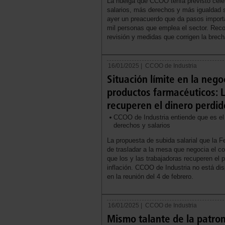
La huelga que CCOO tenía previsto celebr
salarios, más derechos y más igualdad s
ayer un preacuerdo que da pasos importa
mil personas que emplea el sector. Reco
revisión y medidas que corrigen la brec
16/01/2025 |
CCOO de Industria
Situación límite en la nego
productos farmacéuticos: La
recuperen el dinero perdid
CCOO de Industria entiende que es el
derechos y salarios
La propuesta de subida salarial que la 
de trasladar a la mesa que negocia el con
que los y las trabajadoras recuperen el p
inflación. CCOO de Industria no está dis
en la reunión del 4 de febrero.
16/01/2025 |
CCOO de Industria
Mismo talante de la patron