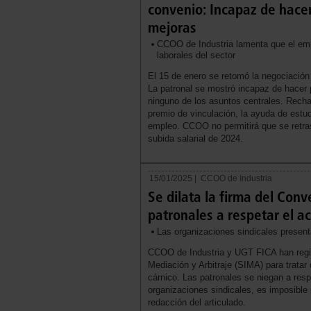
convenio: Incapaz de hacer
mejoras
CCOO de Industria lamenta que el empr
laborales del sector
El 15 de enero se retomó la negociació
La patronal se mostró incapaz de hacer 
ninguno de los asuntos centrales. Rechaz
premio de vinculación, la ayuda de estud
empleo. CCOO no permitirá que se retras
subida salarial de 2024.
15/01/2025 |
CCOO de Industria
Se dilata la firma del Conv
patronales a respetar el a
Las organizaciones sindicales present
CCOO de Industria y UGT FICA han regist
Mediación y Arbitraje (SIMA) para tratar
cárnico. Las patronales se niegan a res
organizaciones sindicales, es imposible 
redacción del articulado.