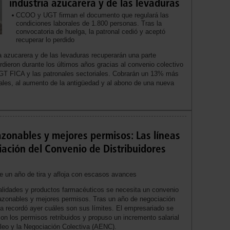
industria azucarera y de las levaduras
CCOO y UGT firman el documento que regulará las
condiciones laborales de 1.800 personas. Tras la
convocatoria de huelga, la patronal cedió y aceptó
recuperar lo perdido
a azucarera y de las levaduras recuperarán una parte
erdieron durante los últimos años gracias al convenio colectivo
GT FICA y las patronales sectoriales. Cobrarán un 13% más
iales, al aumento de la antigüedad y al abono de una nueva
razonables y mejores permisos: Las líneas
ación del Convenio de Distribuidores
e un año de tira y afloja con escasos avances
cialidades y productos farmacéuticos se necesita un convenio
 razonables y mejores permisos. Tras un año de negociación
a recordó ayer cuáles son sus límites. El empresariado se
 con los permisos retribuidos y propuso un incremento salarial
leo y la Negociación Colectiva (AENC).