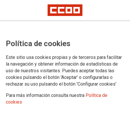
TEMA: IGUALDAD
Política de cookies
30/01/2025 |
CCOO de Industria
Este sitio usa cookies propias y de terceros para facilitar
Pepsico Manufacturing AIE mantiene su
la navegación y obtener información de estadísticas de
posición y se niega a facilitar la documentación
uso de nuestros visitantes. Puedes aceptar todas las
necesaria para negociar el plan de igualdad:
cookies pulsando el botón 'Aceptar' o configurarlas o
“No hay transparencia”
rechazar su uso pulsando el botón 'Configurar cookies'
Finaliza sin acuerdo la mediación que se celebra en el SIMA
Para más información consulta nuestra
Política de
La comisión negociadora del plan de igualdad de Pepsico
cookies
Manufacturing IAE continúa bloqueada. Ha finalizado sin acuerdo la
reunión que esta mañana se ha celebrado en el Servicio Interconfederal
de Mediación y Arbitraje (SIMA) para tratar de avanzar. La multinacional
se niega a facilitar la documentación regulada en la legislación vigente
y que CCOO reclama desde hace meses para poder negociar la