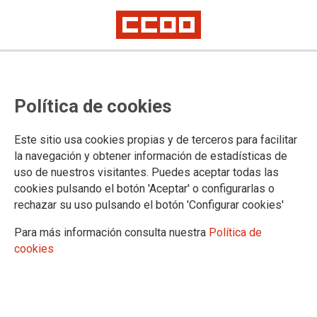
TEMA: SALUD LABORAL
Política de cookies
31/01/2025 |
CCOO de Industria
Este sitio usa cookies propias y de terceros para facilitar
CCOO trata de aclarar qué medidas
la navegación y obtener información de estadísticas de
preventivas fallaron en el accidente laboral de
uso de nuestros visitantes. Puedes aceptar todas las
la planta murciana de Rheinmetall Expal
cookies pulsando el botón 'Aceptar' o configurarlas o
Munitions
rechazar su uso pulsando el botón 'Configurar cookies'
Cinco trabajadores están heridos, uno en estado crítico, tras sufrir
Para más información consulta nuestra
Política de
quemaduras e inhalar humo
cookies
CCOO de Industria denuncia el grave accidente laboral que ayer por la
tarde sufrieron cinco trabajadores de la planta murciana de Rheinmetall
Expal Munitions, tras una deflagración en el proceso de envasado de la
pólvora. Uno de los operarios se encuentra en estado crítico, con
quemaduras en el 70% de su cuerpo.