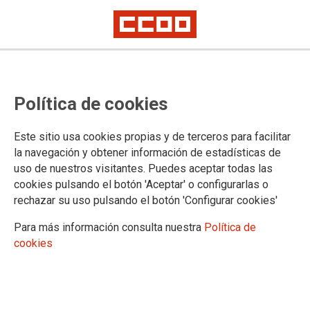
TEMA: CONVENIOS COLECTIVOS
Política de cookies
31/01/2025 |
CCOO de Industria
Este sitio usa cookies propias y de terceros para facilitar
La patronal de industrias cárnicas incumple el
la navegación y obtener información de estadísticas de
preacuerdo sobre el convenio y obliga a los
uso de nuestros visitantes. Puedes aceptar todas las
sindicatos a tomar medidas para recuperarlo
cookies pulsando el botón 'Aceptar' o configurarlas o
La mediación en el SIMA no da resultado. Las personas trabajadoras
rechazar su uso pulsando el botón 'Configurar cookies'
esperan desde hace dos meses su subida salarial, sus atrasos y sus
nuevos derechos
Para más información consulta nuestra
Política de
Ha sido imposible desbloquear la situación que se ha generado en el
cookies
sector cárnico. No ha dado ningún resultado la mediación que esta
mañana se ha celebrado en el Servicio Interconfederal de Mediación y
Arbitraje (SIMA), después de que la patronal explicara que sus órganos
de representación no habían ratificado el preacuerdo sobre el convenio
que suscribió con las organizaciones sindicales. CCOO de Industria y