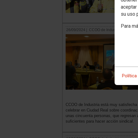
aceptar 
su uso 
Para má
26/09/2024 |
CCOO de Industria
Política
CCOO de Industria está muy satisfecha 
celebrar en Ciudad Real sobre coordinaci
unas cincuenta personas, que regresan a
suficientes para hacer acción sindical.