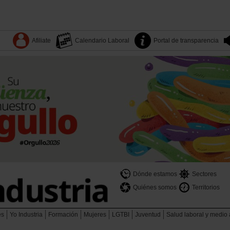
Afiliate
Calendario Laboral
Portal de transparencia
Dónde estamos
Sectores
Quiénes somos
Territorios
es
Yo Industria
Formación
Mujeres
LGTBI
Juventud
Salud laboral y medio