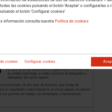
de edad de jubilación para los y las
todas las cookies pulsando el botón 'Aceptar' o configurarlas o 
bomberas forestales
pulsando el botón 'Configurar cookies'
s información consulta nuestra
Política de cookies
Objetivo cumplido en la jornada sobre
salud laboral que CCOO de Industria
celebra en Ciudad Real: “La gente
vuelve a sus empresas con
herramientas para hacer acción
 de cookies
Configurar cookies
Acep
sindical”
El 23 y el 24 de septiembre la organización convoca, en
la ciudad manchega, a medio centenar de delegados y
delegadas del sector agrario
con la jornada, de dos días de duración, que acaba de
ón en seguridad y salud laboral en el sector agrario. Acudieron
 sus puestos de trabajo con estrategias y herramientas