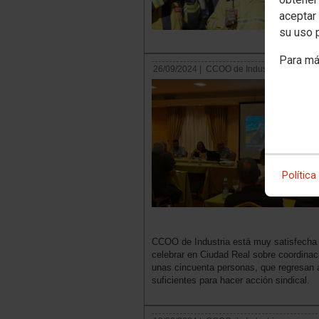
aceptar 
su uso 
Para má
26/09/2024 |
CCOO de Industria
Política
CCOO de Industria está muy satisfecha 
celebrar en Ciudad Real sobre coordinaci
unas cincuenta personas, que regresan a
suficientes para hacer acción sindical.