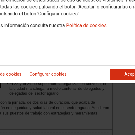
de edad de jubilación para los y las
todas las cookies pulsando el botón 'Aceptar' o configurarlas o 
bomberas forestales
pulsando el botón 'Configurar cookies'
s información consulta nuestra
Política de cookies
Objetivo cumplido en la jornada sobre
salud laboral que CCOO de Industria
celebra en Ciudad Real: “La gente
vuelve a sus empresas con
herramientas para hacer acción
 de cookies
Configurar cookies
Acep
sindical”
El 23 y el 24 de septiembre la organización convoca, en
la ciudad manchega, a medio centenar de delegados y
delegadas del sector agrario
con la jornada, de dos días de duración, que acaba de
ón en seguridad y salud laboral en el sector agrario. Acudieron
 sus puestos de trabajo con estrategias y herramientas