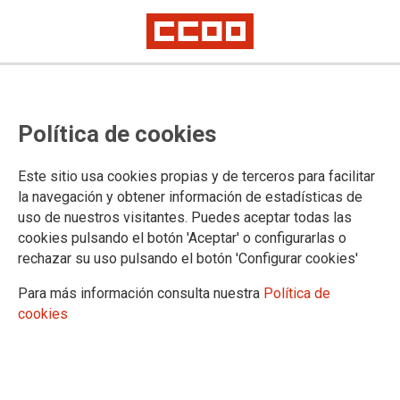
TEMA: SOSTENIBILIDAD
Política de cookies
31/01/2025 |
CCOO de Industria
Este sitio usa cookies propias y de terceros para facilitar
CCOO trata de aclarar qué medidas
la navegación y obtener información de estadísticas de
preventivas fallaron en el accidente laboral de
uso de nuestros visitantes. Puedes aceptar todas las
la planta murciana de Rheinmetall Expal
cookies pulsando el botón 'Aceptar' o configurarlas o
Munitions
rechazar su uso pulsando el botón 'Configurar cookies'
Cinco trabajadores están heridos, uno en estado crítico, tras sufrir
Para más información consulta nuestra
Política de
quemaduras e inhalar humo
cookies
CCOO de Industria denuncia el grave accidente laboral que ayer por la
tarde sufrieron cinco trabajadores de la planta murciana de Rheinmetall
Expal Munitions, tras una deflagración en el proceso de envasado de la
pólvora. Uno de los operarios se encuentra en estado crítico, con
quemaduras en el 70% de su cuerpo.