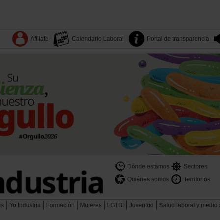
Afiliate
Calendario Laboral
Portal de transparencia
Dónde estamos
Sectores
Quiénes somos
Territorios
es
Yo Industria
Formación
Mujeres
LGTBI
Juventud
Salud laboral y medio