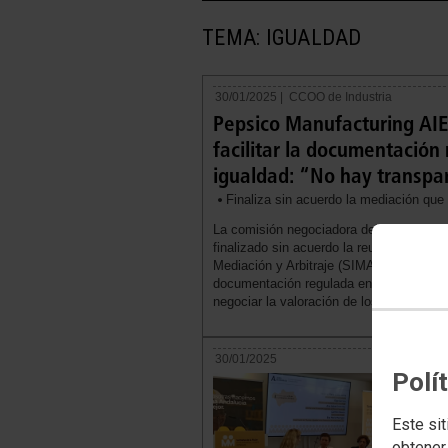
TEMA: IGUALDAD
30/01/2025 |
CCOO de Industria
Pepsico Manufacturing AIE
facilitar la documentación
igualdad: “No hay transpa
Finaliza sin acuerdo la mediación que
La comisión negociadora del plan de ig
finalizado sin acuerdo la reunión que es
Mediación y Arbitraje (SIMA) para tratar 
documentación regulada en la legislac
negociar la valoración de los puestos de
30/01/2025
Polí
Este sit
obtener