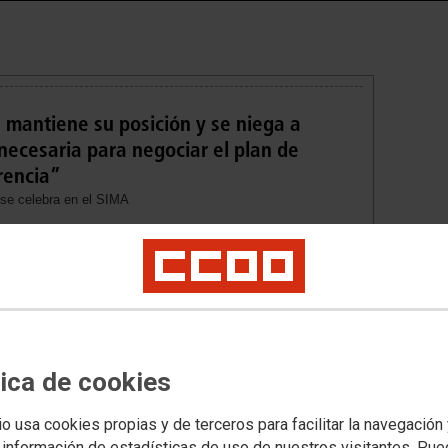
 mantiene su posición y se niega a
 necesaria para negociar el plan de
rencia”
 se celebra en el SIMA
ualdad de Pepsico Manufacturing IAE continúa bloqueada. Ha
ta mañana se ha celebrado en el Servicio Interconfederal de
de avanzar. La multinacional se niega a facilitar la
ión vigente y que CCOO reclama desde hace meses para poder
 trabajo. “No hay transparencia por parte de la empresa”.
tica de cookies
Eva Madrigal en el II Encuentro sobre
Mujer en la Industria y la Minería: “Los
io usa cookies propias y de terceros para facilitar la navegación
planes de igualdad son positivos y su
 información de estadísticas de uso de nuestros visitantes. Pu