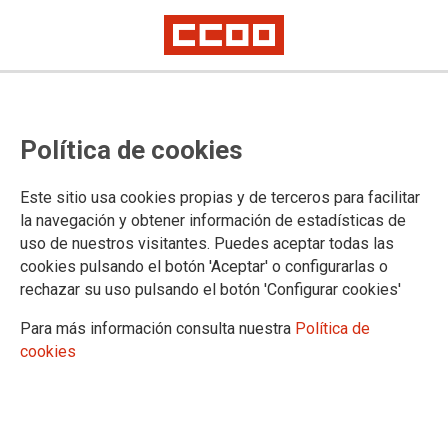
TEMA: EMPRESAS
Política de cookies
29/01/2025 |
CCOO de Industria
Este sitio usa cookies propias y de terceros para facilitar
A Coruña acoge la III
la navegación y obtener información de estadísticas de
Conferencia de CCOO en
uso de nuestros visitantes. Puedes aceptar todas las
Inditex: Ainhoa Salvador
cookies pulsando el botón 'Aceptar' o configurarlas o
vuelve a ocupar la
rechazar su uso pulsando el botón 'Configurar cookies'
secretaría general y se marca el objetivo de
Para más información consulta nuestra
Política de
estar más cerca de las personas trabajadoras
cookies
El 28 de enero se celebró en A Coruña la III Conferencia de CCOO en
el grupo Inditex. Asistió una treintena de delegados y delegadas de las
secciones sindicales de todo el Estado. Con una gran participación,
debatieron y aprobaron el balance de actividad y el plan de acción.
Trece personas integrarán la nueva ejecutiva y la secretaría general