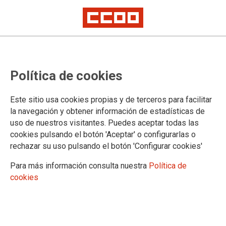
En la 3ª reunión del convenio de
Política de cookies
Harinas Panificables se han
alcanzado algunos acuerdos en
Este sitio usa cookies propias y de terceros para facilitar
materias transversales
la navegación y obtener información de estadísticas de
uso de nuestros visitantes. Puedes aceptar todas las
Lucha contra la discriminación, protocolo de acoso, medio ambiente...
cookies pulsando el botón 'Aceptar' o configurarlas o
rechazar su uso pulsando el botón 'Configurar cookies'
El día 2 de marzo se ha reunido la comisión negociadora del
convenio Colectivo Estatal de Harinas Panificables y
Para más información consulta nuestra
Política de
Sémolas. Se ha iniciado la reunión abordando el tema de
cookies
situación de las dos tablas salariales, que nacieron en 1995
con el acuerdo de todos los sindicatos y la patronal, y que el
año pasado UGT puso en cuestión, fallando la Audiencia
Nacional a favor de la legalidad de dicho acuerdo firmado