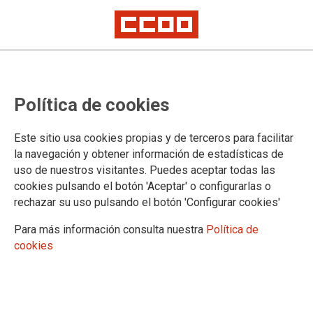
CCOO y UGT se concentran frente
Política de cookies
a la patronal de conservas
vegetales para exigir el
Este sitio usa cookies propias y de terceros para facilitar
desbloqueo del convenio
la navegación y obtener información de estadísticas de
uso de nuestros visitantes. Puedes aceptar todas las
Afecta a 11.400 personas. En la concentración de San Adrián también
cookies pulsando el botón 'Aceptar' o configurarlas o
participaron CCOO y UGT de La Rioja
rechazar su uso pulsando el botón 'Configurar cookies'
CCOO y UGT, que tienen el 72% de la representación en el
Para más información consulta nuestra
Política de
sector, se han concentrado hoy frente a la patronal de
cookies
conservas en San Adrián (Consebro) para exigir el
desbloqueo del convenio colectivo.
23/05/2018. CCOO de Navarra