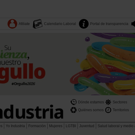
Afiliate
Calendario Laboral
Portal de transparencia
Dónde estamos
Sectores
Quiénes somos
Territorios
es
Yo Industria
Formación
Mujeres
LGTBI
Juventud
Salud laboral y medio