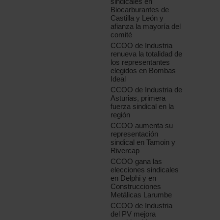
sindicales en
Biocarburantes de
Castilla y León y
afianza la mayoría del
comité
CCOO de Industria
renueva la totalidad de
los representantes
elegidos en Bombas
Ideal
CCOO de Industria de
Asturias, primera
fuerza sindical en la
región
CCOO aumenta su
representación
sindical en Tamoin y
Rivercap
CCOO gana las
elecciones sindicales
en Delphi y en
Construcciones
Metálicas Larumbe
CCOO de Industria
del PV mejora