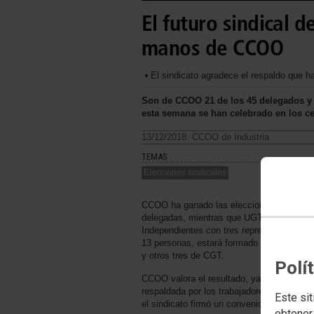
El futuro sindical d
manos de CCOO
El sindicato agradece el respaldo que ha 
Son de CCOO 21 de los 45 delegados y 
esta semana se han celebrado en los cen
13/12/2018. CCOO de Industria
TEMAS
Elecciones sindicales
CCOO ha ganado las elecciones sindicales
delegadas, mientras que UGT se hizo con
Independientes con tres representantes. El
13 personas, estará formado por siete r
y otros tres de CGT.
Polí
CCOO valora el resultado, ya que confirma
respaldada por los trabajadores y trabajad
Este sit
el sindicato firmó un convenio colectivo en 
obtener