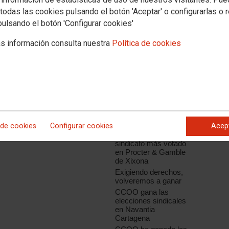
noce que le llena de ilusión para
todas las cookies pulsando el botón 'Aceptar' o configurarlas o 
comienza.
pulsando el botón 'Configurar cookies'
Noticias relacionadas
s información consulta nuestra
Política de cookies
CCOO se hace más
fuerte en Renault
España
Exigiendo derechos,
volveremos a ganar
CCOO de Industria
avanza posiciones en
las pymes
 de cookies
Configurar cookies
Acep
CCOO de Industria
vuelve a ser el
sindicato más votado
en Procter & Gamble
de Xixona
Exigiendo derechos,
volveremos a ganar
CCOO gana las
elecciones sindicales
en Navantia
Cartagena