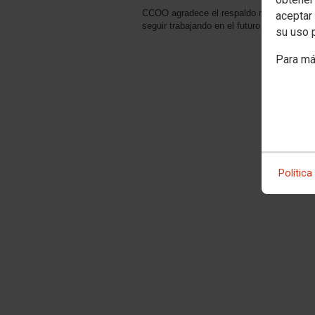
CCOO agradece el respaldo recibido y reco
aceptar 
seguir trabajando en el futuro que ahora 
su uso 
Para má
Política