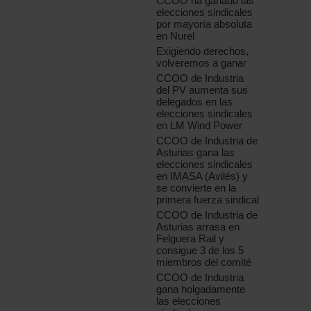
CCOO ha ganado las
elecciones sindicales
por mayoría absoluta
en Nurel
Exigiendo derechos,
volveremos a ganar
CCOO de Industria
del PV aumenta sus
delegados en las
elecciones sindicales
en LM Wind Power
CCOO de Industria de
Asturias gana las
elecciones sindicales
en IMASA (Avilés) y
se convierte en la
primera fuerza sindical
CCOO de Industria de
Asturias arrasa en
Felguera Rail y
consigue 3 de los 5
miembros del comité
CCOO de Industria
gana holgadamente
las elecciones