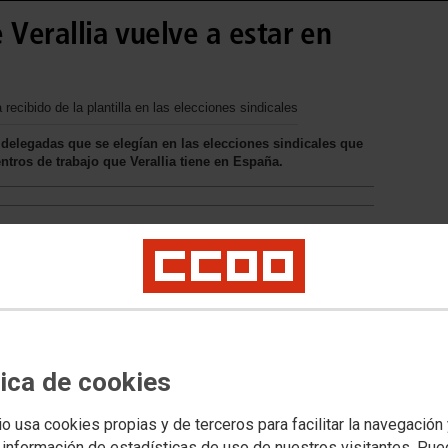
e Verallia vuelve a estar en
recibido de la plantilla en las elecciones sindicales
delegadas que se elegían en las elecciones sindicales que
tros de trabajo que Verallia tiene en España.
 en Verallia. Obtuvo 21 delegados y
 once, CGT con diez e
 comité intercentros, integrado por
epresentantes de CCOO, tres de UGT
tica de cookies
 que su acción sindical ha sido
oras. Por primera vez en su historia,
io usa cookies propias y de terceros para facilitar la navegación
solitario.
 información de estadísticas de uso de nuestros visitantes. Pu