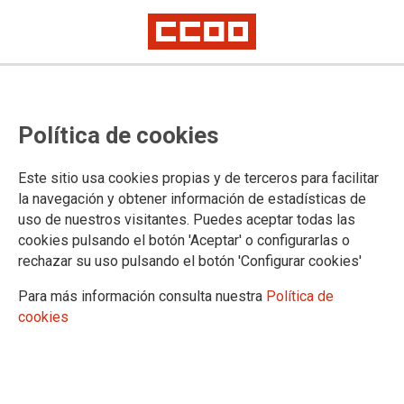
La creación de un Comité de
Política de cookies
Seguridad en Galp aportará más
garantías al personal trabajador
Este sitio usa cookies propias y de terceros para facilitar
la navegación y obtener información de estadísticas de
El martes se firmó el reglamento con varias medidas que mejorarán la
uso de nuestros visitantes. Puedes aceptar todas las
seguridad de los trabajadores y trabajadoras de la empresa de energía
cookies pulsando el botón 'Aceptar' o configurarlas o
El pasado 25 de febrero, se firmó el reglamento del Comité de
rechazar su uso pulsando el botón 'Configurar cookies'
Seguridad de funcionamiento de Galp y el acta de peticiones,
donde destacan los objetivos de las cámaras, los cursos de
Para más información consulta nuestra
Política de
seguridad y de medioambiente y los talleres contra incendios,
cookies
no solo en la teoría sino en la práctica.
26/02/2020. CCOO de Industria
TEMAS