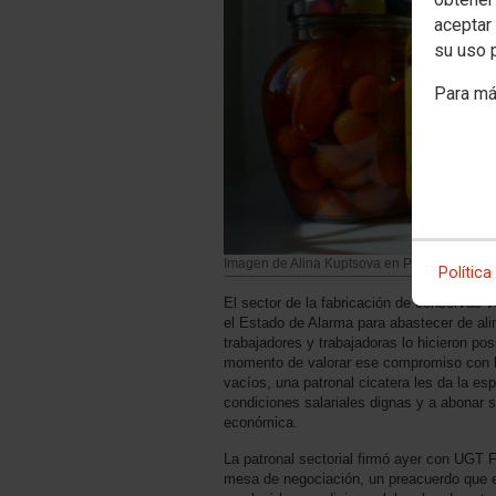
aceptar 
su uso 
Para má
Imagen de Alina Kuptsova en Pixabay
Política
El sector de la fabricación de conservas v
el Estado de Alarma para abastecer de ali
trabajadores y trabajadoras lo hicieron pos
momento de valorar ese compromiso con 
vacíos, una patronal cicatera les da la e
condiciones salariales dignas y a abonar
económica.
La patronal sectorial firmó ayer con UGT F
mesa de negociación, un preacuerdo que e