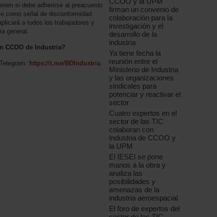
CCOO y la UPM
minen si debe adherirse al preacuerdo
firman un convenio de
rme como señal de disconformidad.
colaboración para la
plicará a todos los trabajadores y
investigación y el
ia general.
desarrollo de la
industria
 en CCOO de Industria?
Ya tiene fecha la
reunión entre el
 Telegram:
https://t.me/BDIndustria
.
Ministerio de Industria
y las organizaciones
sindicales para
potenciar y reactivar el
sector
Cuatro expertos en el
sector de las TIC
colaboran con
Industria de CCOO y
la UPM
El IESEI se pone
manos a la obra y
analiza las
posibilidades y
amenazas de la
industria aeroespacial
El foro de expertos del
sector de las TIC