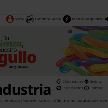
Afiliate
Calendario Laboral
Portal de transparencia
Dónde estamos
Sectores
Quiénes somos
Territorios
es
Yo Industria
Formación
Mujeres
LGTBI
Juventud
Salud laboral y medio