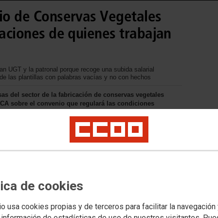
nio de Conservas Vegetales
caciones de quienes trabajan
an UGT y la patronal porque recoge una subida salarial
e las plantillas con palabras vacías y no con hechos
as del sector de la fabricación de conservas vegetales
CA sobre el convenio que regulará las condiciones
trabajadoras. Recoge un insuficiente incremento salarial del
rda cuestiones muy importantes para las plantillas. CCOO
 adquisitivo con subidas del 1,5 y del 2%.
tica de cookies
io usa cookies propias y de terceros para facilitar la navegación
 información de estadísticas de uso de nuestros visitantes. Pu