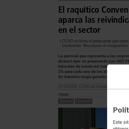
El raquítico Conve
aparca las reivindi
en el sector
CCOO no firma el preacuerdo que rubric
insuficiente. Reconocen el compromiso d
La patronal que representa a las empres
alcanzó ayer un preacuerdo con UGT FI
laborales de treinta mil trabajadores y 
1% para cada uno de los años y no abo
de Industria exigía garantizar el poder
27/10/2020. CCOO de Industria
TEMAS
Sectores
Empresas
Polí
Este sit
obtener