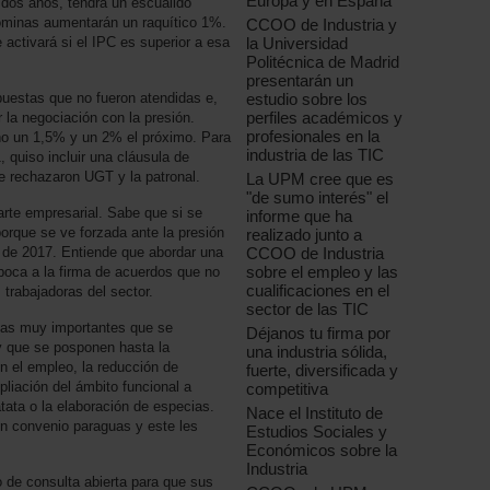
Europa y en España
 dos años, tendrá un escuálido
nóminas aumentarán un raquítico 1%.
CCOO de Industria y
la Universidad
 activará si el IPC es superior a esa
Politécnica de Madrid
presentarán un
estudio sobre los
uestas que no fueron atendidas e,
perfiles académicos y
r la negociación con la presión.
profesionales en la
año un 1,5% y un 2% el próximo. Para
industria de las TIC
, quiso incluir una cláusula de
ue rechazaron UGT y la patronal.
La UPM cree que es
"de sumo interés" el
arte empresarial. Sabe que si se
informe que ha
orque se ve forzada ante la presión
realizado junto a
CCOO de Industria
s de 2017. Entiende que abordar una
sobre el empleo y las
boca a la firma de acuerdos que no
cualificaciones en el
 trabajadoras del sector.
sector de las TIC
mas muy importantes que se
Déjanos tu firma por
 y que se posponen hasta la
una industria sólida,
n el empleo, la reducción de
fuerte, diversificada y
pliación del ámbito funcional a
competitiva
tata o la elaboración de especias.
Nace el Instituto de
n convenio paraguas y este les
Estudios Sociales y
Económicos sobre la
Industria
 de consulta abierta para que sus