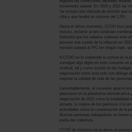
regulará las condiciones laborales durante
incremento salarial. En 2020 y 2021 las 
Se incluye una cláusula de revisión que se
cifra y que tendrá un máximo del 1,5%.
Hasta el último momento, CCOO hizo prop
incluso, reclamó al otro sindicato combina
Defendía que los salarios subieran este 
prevenir una subida de la inflación en 2021
revisión salarial al IPC sin ningún tope, q
A CCOO no le sorprende la actitud de la p
consigue algo digno en este convenio es p
sindical, tal y como ocurrió en las huelga
negociación como esta solo con diálogo a
mejoran la calidad de vida de las personas
Lamentablemente, el convenio aparca te
plasmaron en la plataforma reivindicativa
negociación de 2022 como la estabilidad e
jornada, la mejora de los permisos o la am
actividades como la conservación de la pa
Muchas personas trabajadoras no tienen u
podía dar cobertura.
CCOO de Industria inicia ahora un proceso