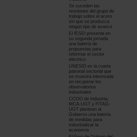
Se suceden las
reuniones del grupo de
trabajo sobre el acero
sin que se produzca
ningún tipo de avance
El IESEI presenta en
su segunda jornada
una batería de
propuestas para
reformar el sector
eléctrico
UNESID es la cuarta
patronal sectorial que
se muestra interesada
en recuperar los
observatorios
industriales
CCOO de Industria,
MCA-UGT y FITAG-
UGT plantean al
Gobierno una batería
de medidas para
industrializar la
economía
El Foro de Diálogo del