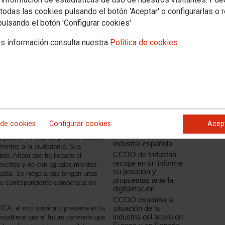
todas las cookies pulsando el botón 'Aceptar' o configurarlas o 
pulsando el botón 'Configurar cookies'
s información consulta nuestra
Política de cookies
Noticias relacionadas
CCOO de Industria
apuesta por la
innovación como el
 de cookies
Configurar cookies
Acep
factor de
competitividad de la
egetales no dejó de producir durante
industria española
mentos a la ciudadanía. Sus
CCOO de Industria
ible. Ahora que ha llegado el
recoge en un informe
hechos y no con agradecimientos
su posición y
spalda. Se niega a que tengan unas
propuestas ante la
 su correspondiente compensación
digitalización
CCOO examina la
situación de la
ICA, el otro sindicato presente en la
industria del acero en
stablece que el futuro convenio que