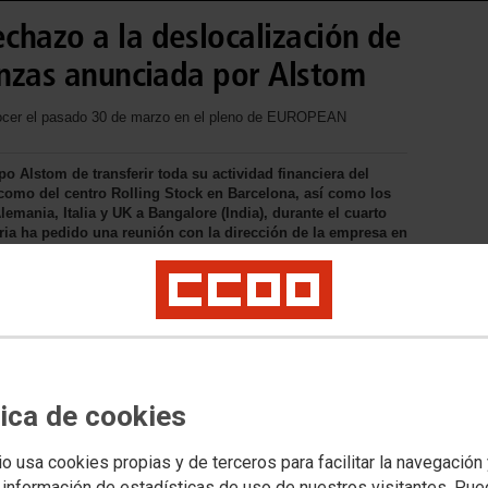
chazo a la deslocalización de
anzas anunciada por Alstom
onocer el pasado 30 de marzo en el pleno de EUROPEAN
po Alstom de transferir toda su actividad financiera del
 como del centro Rolling Stock en Barcelona, así como los
emania, Italia y UK a Bangalore (India), durante el cuarto
ria ha pedido una reunión con la dirección de la empresa en
zo a esta deslocalización.
tica de cookies
io usa cookies propias y de terceros para facilitar la navegación
 información de estadísticas de uso de nuestros visitantes. Pu