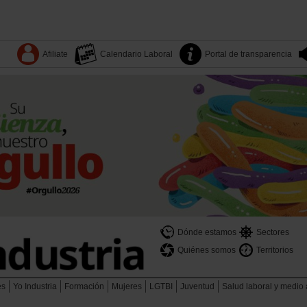
Afiliate
Calendario Laboral
Portal de transparencia
Dónde estamos
Sectores
Quiénes somos
Territorios
es
Yo Industria
Formación
Mujeres
LGTBI
Juventud
Salud laboral y medio