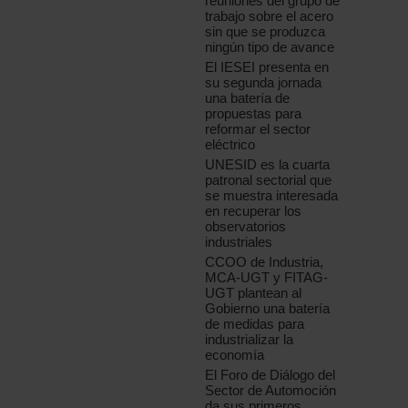
reuniones del grupo de
trabajo sobre el acero
sin que se produzca
ningún tipo de avance
El IESEI presenta en
su segunda jornada
una batería de
propuestas para
reformar el sector
eléctrico
UNESID es la cuarta
patronal sectorial que
se muestra interesada
en recuperar los
observatorios
industriales
CCOO de Industria,
MCA-UGT y FITAG-
UGT plantean al
Gobierno una batería
de medidas para
industrializar la
economía
El Foro de Diálogo del
Sector de Automoción
da sus primeros