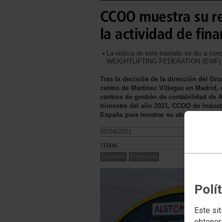
CCOO muestra su re
la actividad de fin
La noticia de este traslado se dio a c
WEIGHTLIFTING FEDERATION (EWF)
Tras la decisión de la dirección del Gru
centro de Martinez Villegas en Madrid,
centros de gestión de contabilidad de Al
trimestre del año 2021, CCOO de Indust
España para mostrar su absoluto recha
05/04/2021.
TEMAS
Sectores
Empresas
Polí
Este sit
obtener