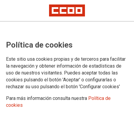
Los agentes sociales acuerdan con
Política de cookies
el Gobierno una subida del 9,52%
en los Fondos Públicos para los
Este sitio usa cookies propias y de terceros para facilitar
Planes de Empleo Agrarios y de
la navegación y obtener información de estadísticas de
uso de nuestros visitantes. Puedes aceptar todas las
Zonas Rurales Deprimidas para
cookies pulsando el botón 'Aceptar' o configurarlas o
2021.
rechazar su uso pulsando el botón 'Configurar cookies'
Para más información consulta nuestra
Política de
En el presente año 2021 se destinaran 258,5 millones de euros, un
cookies
incremento de 22,4 millones de €
Los sindicatos, el Gobierno y las patronales agrarias han
acordado en la Comisión Central del AEPSA y APIEA una
subida del 9,52% de los Fondos Públicos destinados a los