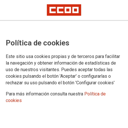
El XX Convenio de la Química
Política de cookies
desarrolla y mejora la legislación
sobre teletrabajo, igualdad,
Este sitio usa cookies propias y de terceros para facilitar
desconexión digital y registro de
la navegación y obtener información de estadísticas de
uso de nuestros visitantes. Puedes aceptar todas las
jornada
cookies pulsando el botón 'Aceptar' o configurarlas o
rechazar su uso pulsando el botón 'Configurar cookies'
Sindicatos y patronal aportan certidumbres y firman el documento que
regulará las condiciones laborales de doscientas mil personas. Sus
Para más información consulta nuestra
Política de
salarios mejorarán un 5% en tres años
cookies
Los secretarios generales de CCOO de Industria y de UGT
FICA han firmado esta mañana, junto al presidente y al
director general de FEIQUE, el XX Convenio General de la
Industria Química, que huye de la incertidumbre y que aporta