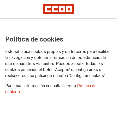
La clase obrera quiere mejoras y
Política de cookies
un futuro industrial: A la huelga
del metal de Cádiz se une la de
Este sitio usa cookies propias y de terceros para facilitar
Alicante, las protestas de Toledo y
la navegación y obtener información de estadísticas de
uso de nuestros visitantes. Puedes aceptar todas las
las movilizaciones del auto y
cookies pulsando el botón 'Aceptar' o configurarlas o
conservas
rechazar su uso pulsando el botón 'Configurar cookies'
Para más información consulta nuestra
Política de
CCOO de Industria recuerda que las respuestas son cada vez más
cookies
urgentes. Si las patronales no reconsideran su posición, y si el Gobierno
no toma medidas, el sindicato será más contundente
La clase obrera quiere mejoras y exige un futuro industrial.
Así lo confirma la aplastante respuesta que han dado las y los