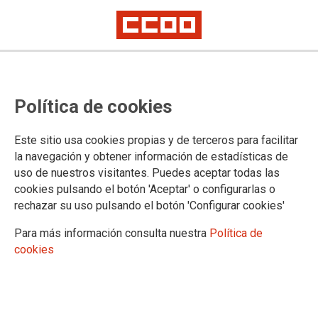
El sector de ascensores de CCOO
Política de cookies
Industria se reúne por
videoconferencia para analizar la
Este sitio usa cookies propias y de terceros para facilitar
problemática actual en el sector
la navegación y obtener información de estadísticas de
uso de nuestros visitantes. Puedes aceptar todas las
cookies pulsando el botón 'Aceptar' o configurarlas o
El día 11 de enero se ha reunido la coordinadora estatal del
rechazar su uso pulsando el botón 'Configurar cookies'
sector de Elevación de CCOOIndustria, que se ha
aprovechado para presentar la nueva estructura elegida tras
Para más información consulta nuestra
Política de
el último congreso, y asumir las nuevas responsabilidades.
cookies
11/01/2022.
TEMAS
Sectores
Empresas