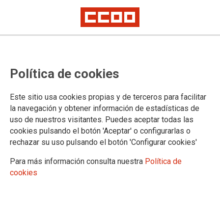
Aplazada la mediación en el
Política de cookies
Convenio Estatal de Mataderos de
Aves y Conejos por la aplicación
Este sitio usa cookies propias y de terceros para facilitar
de los incrementos salariales
la navegación y obtener información de estadísticas de
uso de nuestros visitantes. Puedes aceptar todas las
cookies pulsando el botón 'Aceptar' o configurarlas o
Este lunes 21 de febrero ha tenido lugar la mediación en el
rechazar su uso pulsando el botón 'Configurar cookies'
SIMA por la aplicación de las tablas salariales definitivas de
2021 y las tablas salariales provisionales de 2022.
Para más información consulta nuestra
Política de
cookies
21/02/2022.
TEMAS
Convenios colectivos