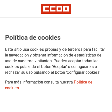
Firmado un acuerdo con la
Política de cookies
Corporación Alimentaria Guissona
para laboralizar a las últimas
Este sitio usa cookies propias y de terceros para facilitar
personas de las cooperativas de
la navegación y obtener información de estadísticas de
uso de nuestros visitantes. Puedes aceptar todas las
trabajo que operan en la empresa
cookies pulsando el botón 'Aceptar' o configurarlas o
rechazar su uso pulsando el botón 'Configurar cookies'
CCOO de Industria lo valora positivamente, ya que permitirá acabar de
forma definitiva con la figura de los falsos autónomos en el sector
Para más información consulta nuestra
Política de
cárnico catalán
cookies
CCOO de Industria ha conseguido dar un último paso hacia
delante para terminar con la figura de los falsos autónomos y
las falsas cooperativas de trabajo en la industria cárnica de
Catalunya, en el marco de la campaña sindical que desde