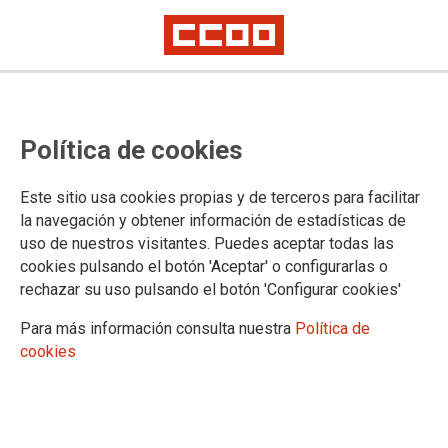
CCOO apuesta por mejorar las
Política de cookies
condiciones de seguridad y salud
en el trabajo en la reunión de la
Este sitio usa cookies propias y de terceros para facilitar
Fundación Estatal para la
la navegación y obtener información de estadísticas de
uso de nuestros visitantes. Puedes aceptar todas las
Prevención de Riesgos Laborales
cookies pulsando el botón 'Aceptar' o configurarlas o
rechazar su uso pulsando el botón 'Configurar cookies'
Este lunes 25 de abril se ha celebrado la reunión de la
Para más información consulta nuestra
Política de
Fundación Estatal para la Prevención de Riesgos Laborales,
cookies
en la que ha participado Alejandro González, Responsable
de Salud Laboral y Medio Ambiente de CCOO de Industria.
25/04/2022.