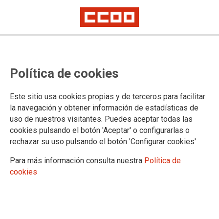
La patronal de elaborados del mar
Política de cookies
tiene que hacer los deberes este
verano: Si no hay subida salarial
Este sitio usa cookies propias y de terceros para facilitar
decente en septiembre, habrá
la navegación y obtener información de estadísticas de
uso de nuestros visitantes. Puedes aceptar todas las
conflicto
cookies pulsando el botón 'Aceptar' o configurarlas o
rechazar su uso pulsando el botón 'Configurar cookies'
En el día de hoy, se ha reunido otra vez la comisión
Para más información consulta nuestra
Política de
negociadora del Convenio Colectivo Estatal del sector de
cookies
elaborados de productos del mar. Toda la reunión se ha
centrado por parte de la patronal en el tema salarial.
Intentándonos convencer, sin éxito, de que la propuesta que
nos hicieron hace tres semanas era prácticamente definitiva y