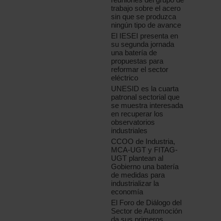
trabajo sobre el acero
sin que se produzca
ningún tipo de avance
El IESEI presenta en
su segunda jornada
una batería de
propuestas para
reformar el sector
eléctrico
UNESID es la cuarta
patronal sectorial que
se muestra interesada
en recuperar los
observatorios
industriales
CCOO de Industria,
MCA-UGT y FITAG-
UGT plantean al
Gobierno una batería
de medidas para
industrializar la
economía
El Foro de Diálogo del
Sector de Automoción
da sus primeros