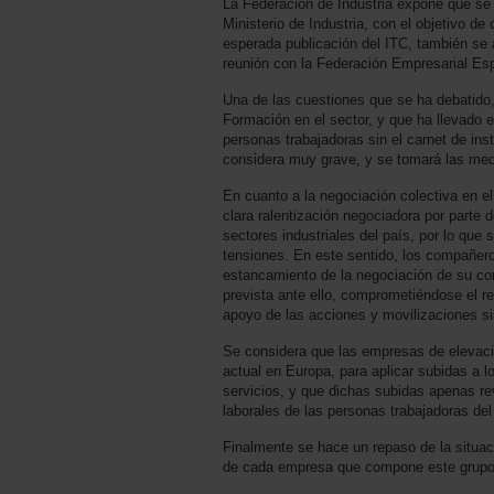
La Federación de Industria expone que se s
Ministerio de Industria, con el objetivo de
esperada publicación del ITC, también se 
reunión con la Federación Empresarial E
Una de las cuestiones que se ha debatido, 
Formación en el sector, y que ha llevado 
personas trabajadoras sin el carnet de ins
considera muy grave, y se tomará las med
En cuanto a la negociación colectiva en el
clara ralentización negociadora por parte 
sectores industriales del país, por lo que 
tensiones. En este sentido, los compañer
estancamiento de la negociación de su con
prevista ante ello, comprometiéndose el r
apoyo de las acciones y movilizaciones s
Se considera que las empresas de elevac
actual en Europa, para aplicar subidas a lo
servicios, y que dichas subidas apenas r
laborales de las personas trabajadoras del
Finalmente se hace un repaso de la situac
de cada empresa que compone este grupo