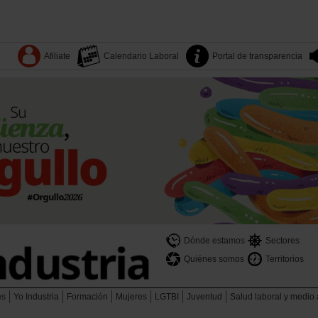
Afiliate
Calendario Laboral
Portal de transparencia
Dónde estamos
Sectores
Quiénes somos
Territorios
es
Yo Industria
Formación
Mujeres
LGTBI
Juventud
Salud laboral y medio