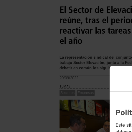
El Sector de Elevac
reúne, tras el perio
reactivar las tare
el año
La representación sindical del conjun
trabajo Sector Elevación, junto a la Fed
debatir en común los siguientes puntos
20/09/2022.
TEMAS
Sectores
Empresas
Polí
Este sit
obtener