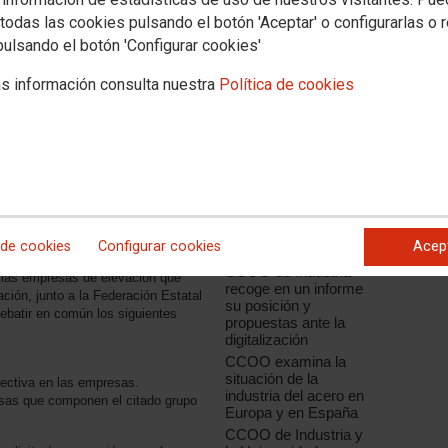
todas las cookies pulsando el botón 'Aceptar' o configurarlas o 
pulsando el botón 'Configurar cookies'
s información consulta nuestra
Política de cookies
Noticias relacionadas
CCOO de Industria
apuesta por la
innovación como el
factor de
competitividad de la
 de cookies
Configurar cookies
Acep
industria española
CCOO de Industria
e las empresas de elevación que
recoge en un informe
ción, junto a la Federación Estatal
su posición y
debatir en común los siguientes
propuestas ante la
digitalización
CCOO examina la
situación de la
lectiva en las empresas.
industria del acero en
resas que componen el citado grupo
Europa y en España
CCOO de Industria y