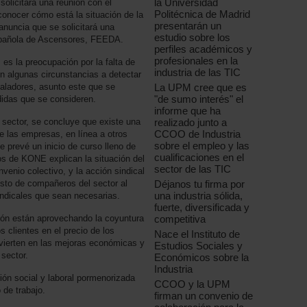
la Universidad
olicitará una reunión con el
Politécnica de Madrid
 conocer cómo está la situación de la
presentarán un
anuncia que se solicitará una
estudio sobre los
spañola de Ascensores, FEEDA.
perfiles académicos y
profesionales en la
es la preocupación por la falta de
industria de las TIC
en algunas circunstancias a detectar
La UPM cree que es
taladores, asunto este que se
"de sumo interés" el
idas que se consideren.
informe que ha
realizado junto a
 sector, se concluye que existe una
CCOO de Industria
de las empresas, en línea a otros
sobre el empleo y las
se prevé un inicio de curso lleno de
cualificaciones en el
os de KONE explican la situación del
sector de las TIC
venio colectivo, y la acción sindical
Déjanos tu firma por
esto de compañeros del sector al
una industria sólida,
indicales que sean necesarias.
fuerte, diversificada y
competitiva
ión están aprovechando la coyuntura
s clientes en el precio de los
Nace el Instituto de
evierten en las mejoras económicas y
Estudios Sociales y
 sector.
Económicos sobre la
Industria
ión social y laboral pormenorizada
CCOO y la UPM
 de trabajo.
firman un convenio de