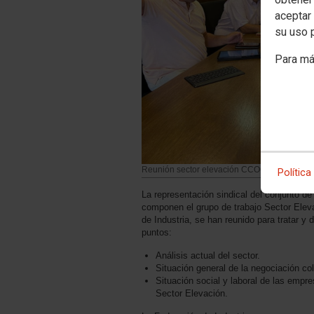
aceptar 
su uso 
Para má
Reunión sector elevación CCOO de industria
Política
La representación sindical del conjunto d
componen el grupo de trabajo Sector Eleva
de Industria, se han reunido para tratar y 
puntos:
Análisis actual del sector.
Situación general de la negociación co
Situación social y laboral de las emp
Sector Elevación.