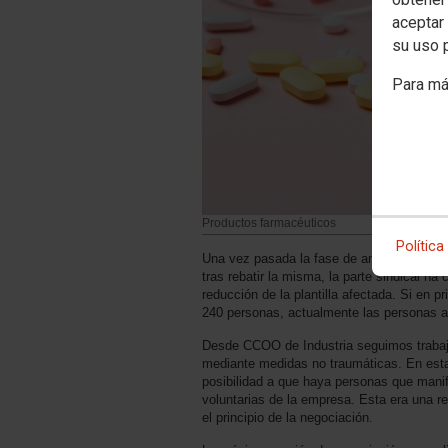
aceptar 
su uso 
Para má
Productos farmacéuticos
Política
Una vez pasada la fase de análisis de la
tras rebatir la misma, la parte sindical ha
reducción de la plantilla afectada. Si en p
240 personas, actualmente las personas a
Desde CCOO de Industria seguimos trabaja
mediante medidas no traumáticas. En esta 
posibilidad a que haya personas que manif
voluntarias de la empresa. Esta era una r
el principio de la negociación.