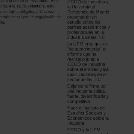
izará el día 23 de noviembre. Este
CCOO de Industria y
tas a la salida voluntaria, esto
la Universidad
s de forma obligatoria. Una vez
Politécnica de Madrid
presentarán un
dremos seguir con la negociación de
estudio sobre los
lla.
perfiles académicos y
profesionales en la
industria de las TIC
La UPM cree que es
"de sumo interés" el
informe que ha
realizado junto a
CCOO de Industria
sobre el empleo y las
cualificaciones en el
sector de las TIC
Déjanos tu firma por
una industria sólida,
fuerte, diversificada y
competitiva
Nace el Instituto de
Estudios Sociales y
Económicos sobre la
Industria
CCOO y la UPM