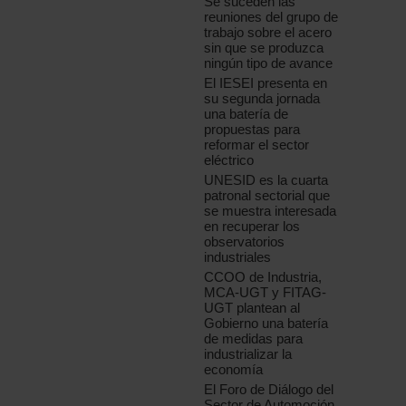
Se suceden las
reuniones del grupo de
trabajo sobre el acero
sin que se produzca
ningún tipo de avance
El IESEI presenta en
su segunda jornada
una batería de
propuestas para
reformar el sector
eléctrico
UNESID es la cuarta
patronal sectorial que
se muestra interesada
en recuperar los
observatorios
industriales
CCOO de Industria,
MCA-UGT y FITAG-
UGT plantean al
Gobierno una batería
de medidas para
industrializar la
economía
El Foro de Diálogo del
Sector de Automoción