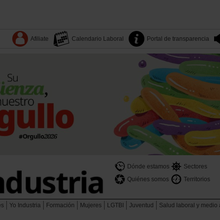
Afiliate
Calendario Laboral
Portal de transparencia
Dónde estamos
Sectores
Quiénes somos
Territorios
es
Yo Industria
Formación
Mujeres
LGTBI
Juventud
Salud laboral y medio