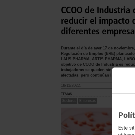
CCOO de Industria 
reducir el impacto 
diferentes empresa
Durante el día de ayer 17 de noviembre
Regulación de Empleo (ERE) planteado p
LAUS PHARMA, ARTIS PHARMA, LABOR
objetivo de CCOO de Industria es reduci
trabajadoras se queden sin empleo. De
afectadas, pero continúan las negociac
18/11/2022.
TEMAS
Sectores
Empresas
Polí
Este sit
obtener