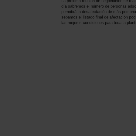
La próxima reunión de negociación se real
día sabremos el número de personas adscri
permitirá la desafectación de más persona
sepamos el listado final de afectación po
las mejores condiciones para toda la planti