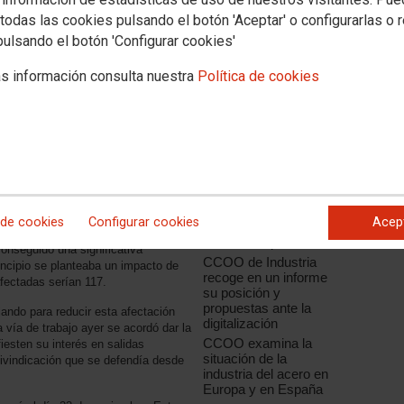
todas las cookies pulsando el botón 'Aceptar' o configurarlas o 
pulsando el botón 'Configurar cookies'
s información consulta nuestra
Política de cookies
Noticias relacionadas
CCOO de Industria
apuesta por la
innovación como el
factor de
 de cookies
Configurar cookies
Acep
competitividad de la
 memoria entregada por la empresa y
industria española
 conseguido una significativa
CCOO de Industria
rincipio se planteaba un impacto de
recoge en un informe
fectadas serían 117.
su posición y
propuestas ante la
ndo para reducir esta afectación
digitalización
vía de trabajo ayer se acordó dar la
CCOO examina la
iesten su interés en salidas
situación de la
eivindicación que se defendía desde
industria del acero en
Europa y en España