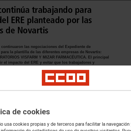
continúa trabajando para
del ERE planteado por las
s de Novartis
, continuaron las negociaciones del Expediente de
ara la plantilla de las diferentes empresas de Novartis:
ATORIOS VISFARM Y MIZAR FARMACÉUTICA. El principal
r el impacto del ERE y evitar que los trabajadores y
 momento se ha logrado reducir el número de personas
iones para buscar soluciones y medidas no traumáticas.
tica de cookies
io usa cookies propias y de terceros para facilitar la navegación
 información de estadísticas de uso de nuestros visitantes. Pu