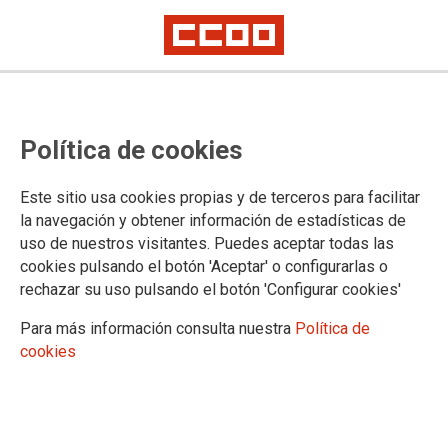
El Parlamento Europeo adopta el
Política de cookies
informe de los Comités de
Empresa Europeos: buenas
Este sitio usa cookies propias y de terceros para facilitar
noticias para millones de
la navegación y obtener información de estadísticas de
uso de nuestros visitantes. Puedes aceptar todas las
trabajadores de empresas
cookies pulsando el botón 'Aceptar' o configurarlas o
transnacionales
rechazar su uso pulsando el botón 'Configurar cookies'
Para más información consulta nuestra
Política de
Este jueves, el Parlamento Europeo aprobó el informe sobre la revisión
cookies
de la Directiva de los Comités de Empresa Europeos. Ahora la Comisión
tiene 3 meses para responder.
Las Federaciones Sindicales Europeas ahora piden a la Comisión de la
UE que actúe
Las Federaciones de Sindicatos Europeos (ETUF), EFBWW,