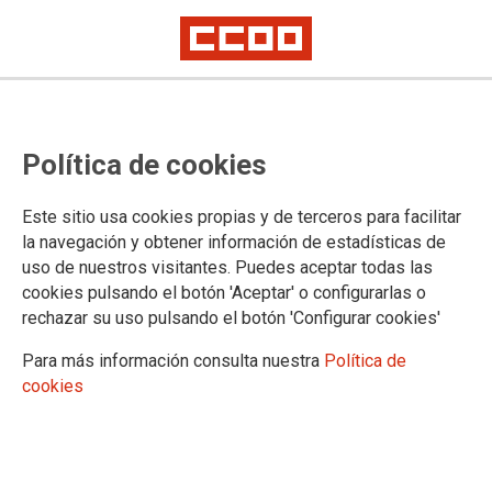
¿Cómo se sancionará a quien
Política de cookies
perciba ayudas de la PAC e
incumpla la normativa sobre salud
Este sitio usa cookies propias y de terceros para facilitar
laboral en el sector agrario?
la navegación y obtener información de estadísticas de
uso de nuestros visitantes. Puedes aceptar todas las
cookies pulsando el botón 'Aceptar' o configurarlas o
En la reunión que ayer mantuvo en Sevilla el Grupo Agrario
rechazar su uso pulsando el botón 'Configurar cookies'
de la Comisión Nacional de Seguridad e Higiene del Trabajo,
CCOO reclamó que contribuya a establecer, por los
Para más información consulta nuestra
Política de
interlocutores sociales, medidas urgentes para evitar
cookies
exposiciones al sol. También solicitó información sobre la
aplicación, a partir de 2024, de la condicionalidad social de la
Política Agraria Común (PAC) en materia de salud y
seguridad en el trabajo.