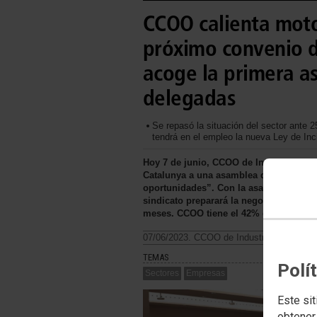
CCOO calienta moto
próximo convenio d
acoge la primera a
delegadas
Se repasó la situación del sector ante 
tendrá en el empleo la nueva Ley de Inc
Hoy 7 de junio, CCOO de Industria con
Catalunya a una asamblea que tenía por 
oportunidades”. Con la asamblea de Ta
sindicato preparará la negociación del
meses. CCOO tiene el 42% de la represe
07/06/2023. CCOO de Industria
TEMAS
Polí
Sectores
Empresas
Este sit
obtener