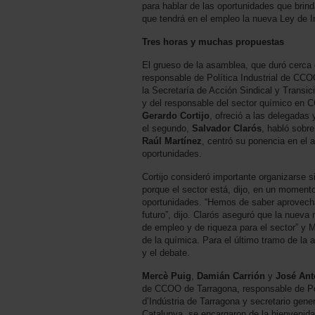
para hablar de las oportunidades que brin
que tendrá en el empleo la nueva Ley de 
Tres horas y muchas propuestas
El grueso de la asamblea, que duró cerca
responsable de Política Industrial de CCOO
la Secretaría de Acción Sindical y Trans
y del responsable del sector químico en C
Gerardo Cortijo
, ofreció a las delegadas 
el segundo,
Salvador Clarós
, habló sobre
Raúl Martínez
, centró su ponencia en el a
oportunidades.
Cortijo consideró importante organizarse 
porque el sector está, dijo, en un momento
oportunidades. “Hemos de saber aprovechar
futuro”, dijo. Clarós aseguró que la nueva
de empleo y de riqueza para el sector” y 
de la química. Para el último tramo de la 
y el debate.
Mercè Puig
,
Damián Carrión
y
José Ant
de CCOO de Tarragona, responsable de Po
d’Indústria de Tarragona y secretario gen
Catalunya, se encargaron de la bienvenida,