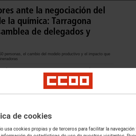
res ante la negociación del
e la química: Tarragona
samblea de delegados y
250 personas, el cambio del modelo productivo y el impacto que
ineradoras
vocó a sus delegados y delegadas del sector químico de
título “Sindicalismo en el sector químico, retos y
rragona arranca una ronda de encuentros en los que el
 próximo convenio colectivo, que comenzará dentro de seis
ntatividad.
tica de cookies
io usa cookies propias y de terceros para facilitar la navegación
 información de estadísticas de uso de nuestros visitantes. Pu