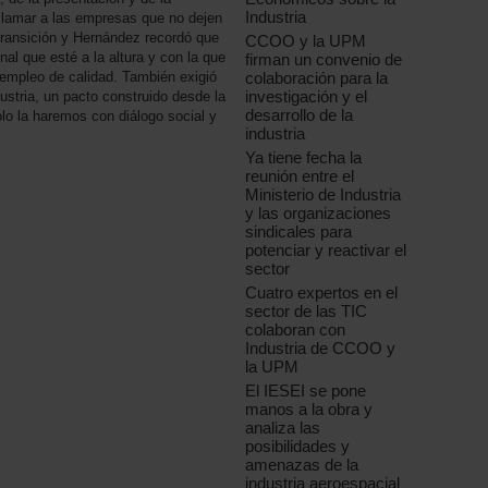
Industria
eclamar a las empresas que no dejen
 transición y Hernández recordó que
CCOO y la UPM
onal que esté a la altura y con la que
firman un convenio de
e empleo de calidad. También exigió
colaboración para la
investigación y el
ustria, un pacto construido desde la
desarrollo de la
olo la haremos con diálogo social y
industria
Ya tiene fecha la
reunión entre el
Ministerio de Industria
y las organizaciones
sindicales para
potenciar y reactivar el
sector
Cuatro expertos en el
sector de las TIC
colaboran con
Industria de CCOO y
la UPM
El IESEI se pone
manos a la obra y
analiza las
posibilidades y
amenazas de la
industria aeroespacial