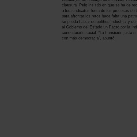
clausura. Puig insistió en que se ha de r
a los sindicatos fuera de los procesos de
para afrontar los retos hace falta una patr
se pueda hablar de política industrial y d
al Gobierno del Estado un Pacto por la Ind
concertación social. “La transición justa s
con más democracia”, apuntó.