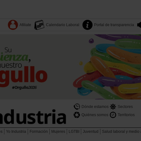
Afiliate
Calendario Laboral
Portal de transparencia
Dónde estamos
Sectores
Quiénes somos
Territorios
es
Yo Industria
Formación
Mujeres
LGTBI
Juventud
Salud laboral y medio