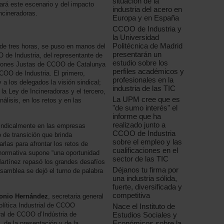
situación de la
dará este escenario y del impacto
industria del acero en
Incineradoras.
Europa y en España
CCOO de Industria y
la Universidad
Politécnica de Madrid
 de tres horas, se puso en manos del
presentarán un
 de Industria, del representante de
estudio sobre los
iciones Justas de CCOO de Catalunya
perfiles académicos y
COO de Industria. El primero,
profesionales en la
y a los delegados la visión sindical;
industria de las TIC
 la Ley de Incineradoras y el tercero,
La UPM cree que es
nálisis, en los retos y en las
"de sumo interés" el
informe que ha
realizado junto a
sindicalmente en las empresas
CCOO de Industria
 de transición que brinda
sobre el empleo y las
las para afrontar los retos de
cualificaciones en el
 normativa supone “una oportunidad
sector de las TIC
Martínez repasó los grandes desafíos
Déjanos tu firma por
asamblea se dejó el turno de palabra
una industria sólida,
fuerte, diversificada y
competitiva
onio Hernández
, secretaria general
lítica Industrial de CCOO
Nace el Instituto de
eral de CCOO d’Indústria de
Estudios Sociales y
Económicos sobre la
 de la presentación y de la