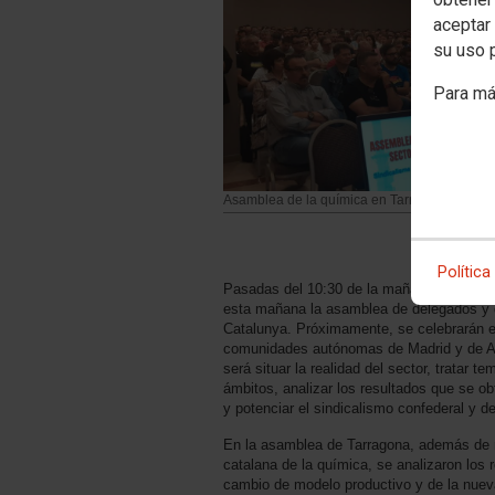
aceptar 
su uso 
Para má
Asamblea de la química en Tarragona
Política
Pasadas del 10:30 de la mañana, en el Hot
esta mañana la asamblea de delegados y 
Catalunya. Próximamente, se celebrarán e
comunidades autónomas de Madrid y de And
será situar la realidad del sector, tratar 
ámbitos, analizar los resultados que se ob
y potenciar el sindicalismo confederal y d
En la asamblea de Tarragona, además de re
catalana de la química, se analizaron los r
cambio de modelo productivo y de la nuev