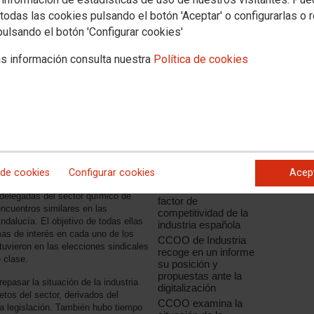
todas las cookies pulsando el botón 'Aceptar' o configurarlas o 
pulsando el botón 'Configurar cookies'
s información consulta nuestra
Política de cookies
Noticias relacionadas
CCOO de Industria
 de cookies
Configurar cookies
Acep
apuesta por la
el SB Ciutat de Tarragona, arrancó
innovación como el
delegadas del sector químico de
factor de
ncuentros similares en las
competitividad de la
alucía. El objetivo de todas ellas
industria española
temas de interés en cada uno de los
CCOO de Industria
tuvieron en las elecciones sindicales
recoge en un informe
e clase.
su posición y
propuestas ante la
pasar la situación de la industria
digitalización
etos del sector, derivados del
CCOO examina la
a legislación. También hubo tiempo