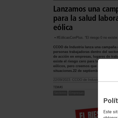
Lanzamos una campa
para la salud labora
eólica
#EólicasConPlus. “El riesgo 0 no exist
CCOO de Industria lanza una campaña di
personas trabajadoras dentro del sector
de acción en empresas, lugares de trab
existe el riesgo cero para las personas
eólicos, pero creemos que aún se puede
situaciones.22 de septiembre de 2023
22/09/2023. CCOO de Industria
TEMAS
Sectores
Empresas
Polí
Este sit
obtener