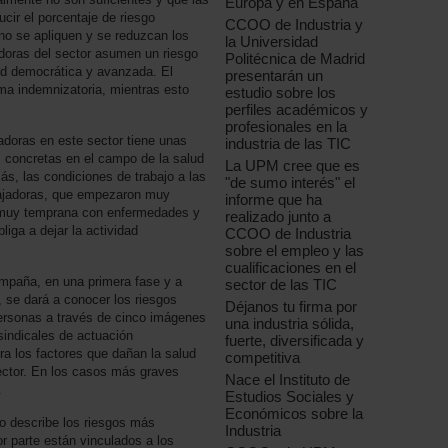
Europa y en España
cir el porcentaje de riesgo
CCOO de Industria y
no se apliquen y se reduzcan los
la Universidad
adoras del sector asumen un riesgo
Politécnica de Madrid
ad democrática y avanzada. El
presentarán un
ma indemnizatoria, mientras esto
estudio sobre los
perfiles académicos y
profesionales en la
jadoras en este sector tiene unas
industria de las TIC
s concretas en el campo de la salud
La UPM cree que es
ás, las condiciones de trabajo a las
"de sumo interés" el
bajadoras, que empezaron muy
informe que ha
 muy temprana con enfermedades y
realizado junto a
iga a dejar la actividad
CCOO de Industria
sobre el empleo y las
cualificaciones en el
ampaña, en una primera fase y a
sector de las TIC
, se dará a conocer los riesgos
Déjanos tu firma por
personas a través de cinco imágenes
una industria sólida,
indicales de actuación
fuerte, diversificada y
ra los factores que dañan la salud
competitiva
sector. En los casos más graves
Nace el Instituto de
.
Estudios Sociales y
Económicos sobre la
ato describe los riesgos más
Industria
or parte están vinculados a los