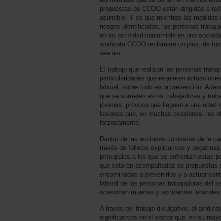
propuestas de CCOO están dirigidas a redu
asumible. Y es que mientras las medidas 
riesgos identificados, las personas trabaj
en su actividad inasumible en una socied
sindicato CCOO reclamara un plus, de for
sea así.
El trabajo que realizan las personas traba
particularidades que requieren actuacione
laboral, sobre todo en la prevención. Adem
que se someten estos trabajadores y tra
jóvenes, provoca que lleguen a una edad
lesiones que, en muchas ocasiones, les obl
forzosamente.
Dentro de las acciones concretas de la c
través de folletos explicativos y pegatinas
principales a los que se enfrentan estas 
que estarán acompañadas de propuestas s
encaminadas a prevenirlos y a actuar cont
laboral de las personas trabajadoras del 
ocasionan muertes y accidentes laborales
A través del trabajo divulgativo, el sindic
significativos en el sector que, en su may