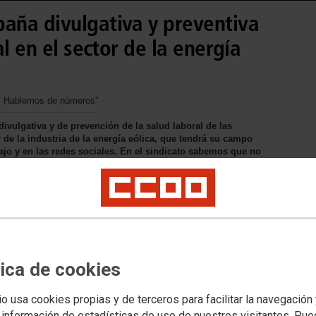
ña divulgativa y preventiva
l en el sector de la energía
e: Hablemos de números”
vulgativa y de prevención de la salud laboral de las
 de la industria de la energía eólica, que tendrá su campo
ajo y en las redes sociales. En el sindicato sabemos que no
 que operan y realizan el mantenimiento de los parques
 hacer mucho para prevenir y actuar ante estas
tica de cookies
io usa cookies propias y de terceros para facilitar la navegación
 información de estadísticas de uso de nuestros visitantes. Pu