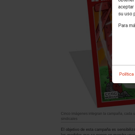
aceptar 
su uso 
Para má
Política
Cinco imágenes integran la campaña, cada u
sindicales
El objetivo de esta campaña es sensibiliz
las medidas que se ponen en marcha usual