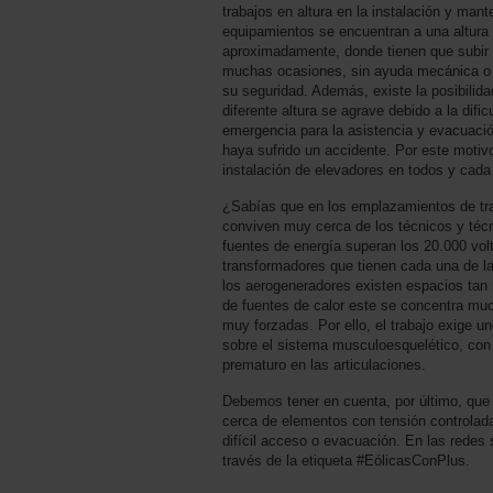
trabajos en altura en la instalación y ma
equipamientos se encuentran a una altura 
aproximadamente, donde tienen que subir l
muchas ocasiones, sin ayuda mecánica o
su seguridad. Además, existe la posibilida
diferente altura se agrave debido a la dific
emergencia para la asistencia y evacuació
haya sufrido un accidente. Por este mot
instalación de elevadores en todos y cad
¿Sabías que en los emplazamientos de tra
conviven muy cerca de los técnicos y té
fuentes de energía superan los 20.000 vol
transformadores que tienen cada una de l
los aerogeneradores existen espacios tan 
de fuentes de calor este se concentra mu
muy forzadas. Por ello, el trabajo exige 
sobre el sistema musculoesquelético, con
prematuro en las articulaciones.
Debemos tener en cuenta, por último, que 
cerca de elementos con tensión controlad
difícil acceso o evacuación. En las redes 
través de la etiqueta #EólicasConPlus.