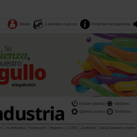
Afiliate
Calendario Laboral
Portal de transparencia
Dónde estamos
Sectores
Quiénes somos
Territorios
es
Yo Industria
Formación
Mujeres
LGTBI
Juventud
Salud laboral y medio