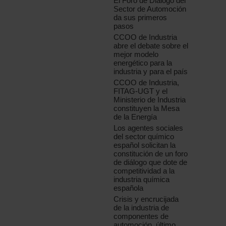
El Foro de Diálogo del
Sector de Automoción
da sus primeros
pasos
CCOO de Industria
abre el debate sobre el
mejor modelo
energético para la
industria y para el país
CCOO de Industria,
FITAG-UGT y el
Ministerio de Industria
constituyen la Mesa
de la Energía
Los agentes sociales
del sector químico
español solicitan la
constitución de un foro
de diálogo que dote de
competitividad a la
industria química
española
Crisis y encrucijada
de la industria de
componentes de
automoción, último