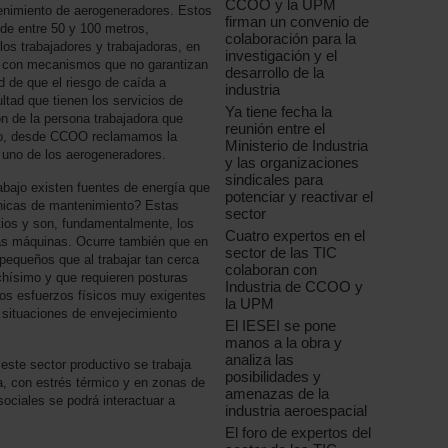
CCOO y la UPM
ntenimiento de aerogeneradores. Estos
firman un convenio de
de entre 50 y 100 metros,
colaboración para la
os trabajadores y trabajadoras, en
investigación y el
 con mecanismos que no garantizan
desarrollo de la
d de que el riesgo de caída a
industria
ultad que tienen los servicios de
Ya tiene fecha la
n de la persona trabajadora que
reunión entre el
ivo, desde CCOO reclamamos la
Ministerio de Industria
a uno de los aerogeneradores.
y las organizaciones
sindicales para
bajo existen fuentes de energía que
potenciar y reactivar el
cnicas de mantenimiento? Estas
sector
tios y son, fundamentalmente, los
Cuatro expertos en el
as máquinas. Ocurre también que en
sector de las TIC
pequeños que al trabajar tan cerca
colaboran con
chísimo y que requieren posturas
Industria de CCOO y
unos esfuerzos físicos muy exigentes
la UPM
 situaciones de envejecimiento
El IESEI se pone
manos a la obra y
analiza las
este sector productivo se trabaja
posibilidades y
a, con estrés térmico y en zonas de
amenazas de la
sociales se podrá interactuar a
industria aeroespacial
El foro de expertos del