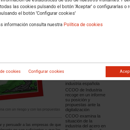
todas las cookies pulsando el botón 'Aceptar' o configurarlas o 
pulsando el botón 'Configurar cookies'
s información consulta nuestra
Política de cookies
Noticias relacionadas
CCOO de Industria
apuesta por la
innovación como el
 de cookies
Configurar cookies
Acep
factor de
competitividad de la
industria española
CCOO de Industria
recoge en un informe
su posición y
propuestas ante la
digitalización
na con un riesgo y con las propuestas
CCOO examina la
situación de la
ar y persuadir a las empresas de que
industria del acero en
mente no son suficientes y que las