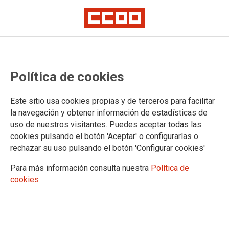
Las responsables de Mujeres e
Política de cookies
Igualdad ponen en común las
claves de los cambios normativos
Este sitio usa cookies propias y de terceros para facilitar
sobre conciliación y
la navegación y obtener información de estadísticas de
uso de nuestros visitantes. Puedes aceptar todas las
corresponsabilidad
cookies pulsando el botón 'Aceptar' o configurarlas o
rechazar su uso pulsando el botón 'Configurar cookies'
CCOO de Industria organiza una jornada on line en la que despeja dudas
y aclara conceptos
Para más información consulta nuestra
Política de
Coinciden en que estos temas también los deben abordar quienes llevan
cookies
la negociación colectiva
Las responsables de Mujeres e Igualdad de las federaciones
de nacionalidad o región de CCOO de Industria asistieron el
27 de noviembre a la jornada que impartió la organización