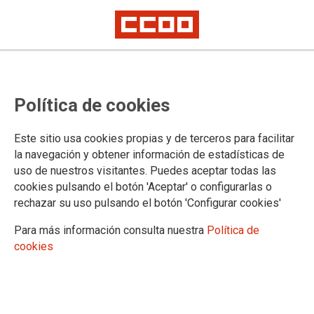
CCOO trata de aclarar qué
Política de cookies
medidas preventivas fallaron en el
accidente laboral de la planta
Este sitio usa cookies propias y de terceros para facilitar
murciana de Rheinmetall Expal
la navegación y obtener información de estadísticas de
uso de nuestros visitantes. Puedes aceptar todas las
Munitions
cookies pulsando el botón 'Aceptar' o configurarlas o
rechazar su uso pulsando el botón 'Configurar cookies'
Cinco trabajadores están heridos, uno en estado crítico, tras sufrir
quemaduras e inhalar humo
Para más información consulta nuestra
Política de
cookies
CCOO de Industria denuncia el grave accidente laboral que
ayer por la tarde sufrieron cinco trabajadores de la planta
murciana de Rheinmetall Expal Munitions, tras una
deflagración en el proceso de envasado de la pólvora. Uno
de los operarios se encuentra en estado crítico, con