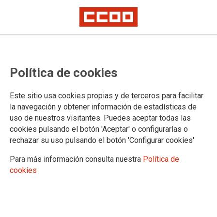
CCOO vuelve a vencer en las
Política de cookies
elecciones sindicales de
Laboratorios Grifols
Este sitio usa cookies propias y de terceros para facilitar
la navegación y obtener información de estadísticas de
Tras haber negociado un duro expediente de regulación de empleo,
uso de nuestros visitantes. Puedes aceptar todas las
CCOO ha vuelto a merecer la confianza de la plantilla de Laboratorios
Grifols en Murcia y ha ganado las elecciones sindicales con mayoría
cookies pulsando el botón 'Aceptar' o configurarlas o
absoluta
rechazar su uso pulsando el botón 'Configurar cookies'
Para más información consulta nuestra
Política de
10/04/2025.
cookies