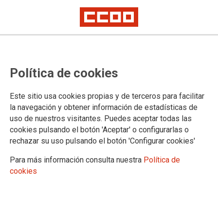
Los servicios industriales del
Política de cookies
metal y su impacto en el empleo,
a examen en el informe que
Este sitio usa cookies propias y de terceros para facilitar
elabora CCOO para el
la navegación y obtener información de estadísticas de
uso de nuestros visitantes. Puedes aceptar todas las
observatorio sectorial
cookies pulsando el botón 'Aceptar' o configurarlas o
rechazar su uso pulsando el botón 'Configurar cookies'
La principal inquietud de la patronal es atraer mano de obra cualificada,
mientras que los sindicatos tratan de evitar que aumente la precariedad
Para más información consulta nuestra
Política de
del sector
cookies
“Servicios industriales en España: Estructura productiva y
empleo en 2024” es el informe que este año ha elaborado la
Fundación 1º de Mayo, a petición de CCOO de Industria, para
el Observatorio Industrial del Metal. Las conclusiones del