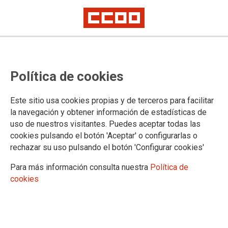
CCOO reclama al Ministerio de
Política de cookies
Industria una reunión inmediata
para abordar "la peligrosa
Este sitio usa cookies propias y de terceros para facilitar
situación" de Alcoa San Cibrao
la navegación y obtener información de estadísticas de
uso de nuestros visitantes. Puedes aceptar todas las
El sindicato exige el cumplimiento íntegro de los acuerdos que se
cookies pulsando el botón 'Aceptar' o configurarlas o
firmaron hace dos años para garantizar la viabilidad de la planta lucense.
rechazar su uso pulsando el botón 'Configurar cookies'
La situación financiera de Ignis EQT es alarmante
Para más información consulta nuestra
Política de
CCOO de Industria exige al Ministerio de Industria que ponga
cookies
fecha, de inmediato, a una reunión para abordar la delicada
situación en la que se encuentra la factoría de San Cibrao. El
sindicato quiere conocer los mecanismos que se pondrán en
marcha para garantizar que se cumple el acuerdo que se
selló con Alcoa para garantizar el futuro de la comarca. "No