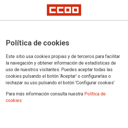
CCOO defiende que la
Política de cookies
digitalización permita a la mujer
rural acceder al mundo laboral del
Este sitio usa cookies propias y de terceros para facilitar
futuro, “y no solo a los cuidados y
la navegación y obtener información de estadísticas de
uso de nuestros visitantes. Puedes aceptar todas las
a los empleos temporales del
cookies pulsando el botón 'Aceptar' o configurarlas o
presente”
rechazar su uso pulsando el botón 'Configurar cookies'
Para más información consulta nuestra
Política de
La responsable de Política Industrial de CCOO de Industria interviene en
cookies
la jornada “Mujer Rural Digital”
El Conservatorio Profesional de Música de Alcázar de San
Juan acogió ayer la jornada ‘Mujer Rural Digital: Cosechando
el mañana, transformando el presente’, un evento que se