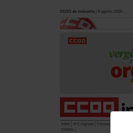
CCOO de Industria
| 6 agosto 2026.
Inicio
4º Congreso
Convenios
Eleccion
Empleo