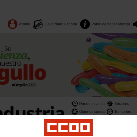
Afiliate
Calendario Laboral
Portal de transparencia
Dónde estamos
Sectores
Quiénes somos
Territorios
es
Yo Industria
Formación
Mujeres
LGTBI
Juventud
Salud laboral y medio