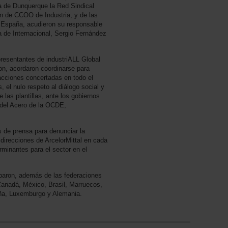
a de Dunquerque la Red Sindical
ón de CCOO de Industria, y de las
 España, acudieron su responsable
a de Internacional, Sergio Fernández
presentantes de industriALL Global
on, acordaron coordinarse para
 acciones concertadas en todo el
 el nulo respeto al diálogo social y
e las plantillas, ante los gobiernos
n del Acero de la OCDE,
.
 de prensa para denunciar la
 direcciones de ArcelorMittal en cada
rminantes para el sector en el
ciparon, además de las federaciones
anadá, México, Brasil, Marruecos,
aña, Luxemburgo y Alemania.