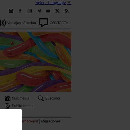
Select Language
▼
Ventajas afiliación
CONTACTA
Multimedia
Buscador
Publicaciones
 ambiente
Internacional
Migraciones