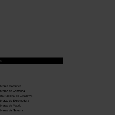
es
reres d'Asturies
breras de Cantabria
ra Nacional de Catalunya
breras de Extremadura
breras de Madrid
breras de Navarra