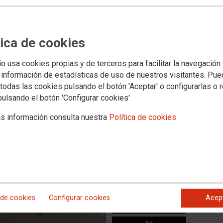
ras de ArcelorMittal en todo
tica de cookies
zan para denunciar el
io usa cookies propias y de terceros para facilitar la navegación
cción, la deslocalización y los
 información de estadísticas de uso de nuestros visitantes. Pu
todas las cookies pulsando el botón 'Aceptar' o configurarlas o 
pulsando el botón 'Configurar cookies'
 Dunquerque, acuerdan levantar un plan de acción que cogerá
s información consulta nuestra
Política de cookies
unquerque (Francia) la Red Sindical Mundial de ArcelorMittal.
bajan para la multinacional del acero en todo el mundo
al que practica la dirección y su interés por concentrar en
 Acordaron lanzar un plan de acción que denunciará lo que
ciones. Arrancará este mes y se impulsará en septiembre.
 de cookies
Configurar cookies
Acep