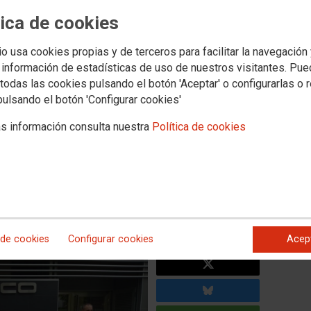
tica de cookies
ROMBERG & SCHUBERT
io usa cookies propias y de terceros para facilitar la navegación
 información de estadísticas de uso de nuestros visitantes. Pu
ICIO DE HUELGA Y
todas las cookies pulsando el botón 'Aceptar' o configurarlas o 
CUMPLIMIENTOS DE LA
pulsando el botón 'Configurar cookies'
s información consulta nuestra
Política de cookies
da que daba inicio hoy en Kromberg & Schubert, contrata
leado, por el acuerdo alcanzado entre la representación
 de cookies
Configurar cookies
Acep