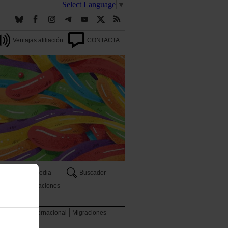
Select Language
▼
Ventajas afiliación
CONTACTA
Multimedia
Buscador
Publicaciones
 ambiente
Internacional
Migraciones