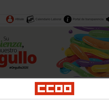
Afiliate
Calendario Laboral
Portal de transparencia
Dónde estamos
Sectores
Quiénes somos
Territorios
es
Yo Industria
Formación
Mujeres
LGTBI
Juventud
Salud laboral y medio