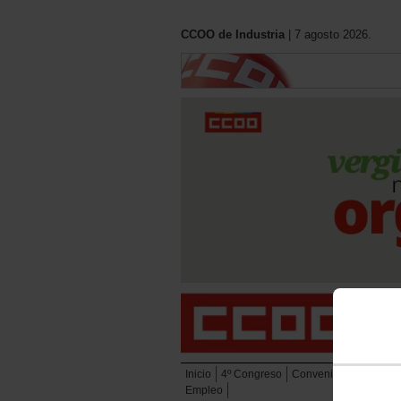
CCOO de Industria
| 7 agosto 2026.
Inicio
4º Congreso
Convenios
Eleccion
Empleo