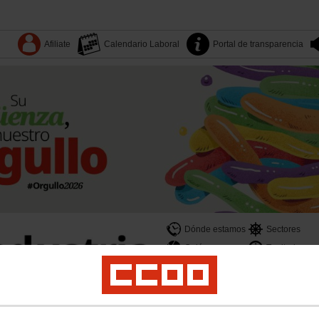
Afiliate
Calendario Laboral
Portal de transparencia
Dónde estamos
Sectores
Quiénes somos
Territorios
es
Yo Industria
Formación
Mujeres
LGTBI
Juventud
Salud laboral y medio