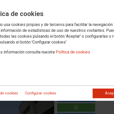
valora positivamente el
tica de cookies
 las mesas técnicas y pone
io usa cookies propias y de terceros para facilitar la navegación
auxiliares de Navantia
 información de estadísticas de uso de nuestros visitantes. Pu
todas las cookies pulsando el botón 'Aceptar' o configurarlas o 
pulsando el botón 'Configurar cookies'
 acuerdo que apuesta por la línea que llevamos defendiendo
mite desconvocar la huelga en las empresas auxiliares de
s información consulta nuestra
Política de cookies
indicato subraya que el sitio donde se debe discutir este
 de cookies
Configurar cookies
Acep