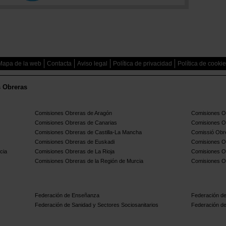
Mapa de la web
Contacta
Aviso legal
Política de privacidad
Política de cooki
s Obreras
Comisiones Obreras de Aragón
Comisiones Ob
Comisiones Obreras de Canarias
Comisiones O
Comisiones Obreras de Castilla-La Mancha
Comissió Obre
Comisiones Obreras de Euskadi
Comisiones O
cia
Comisiones Obreras de La Rioja
Comisiones O
Comisiones Obreras de la Región de Murcia
Comisiones O
Federación de Enseñanza
Federación de
Federación de Sanidad y Sectores Sociosanitarios
Federación de