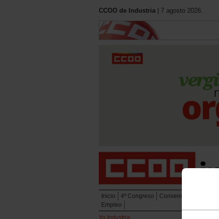
CCOO de Industria
| 7 agosto 2026.
Inicio
4º Congreso
Convenios
Eleccion
Empleo
Yo Industria