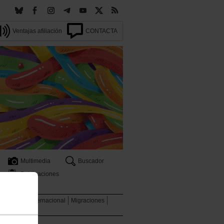
Ventajas afiliación
CONTACTA
Multimedia
Buscador
Publicaciones
 ambiente
Internacional
Migraciones