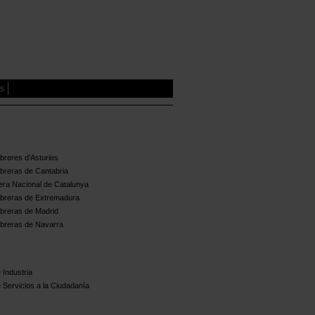
es
reres d'Asturies
breras de Cantabria
ra Nacional de Catalunya
breras de Extremadura
breras de Madrid
breras de Navarra
 Industria
 Servicios a la Ciudadanía