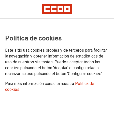
Primeros acuerdos en la
Política de cookies
negociación del Convenio de
Conservas de Pescado: El
Este sitio usa cookies propias y de terceros para facilitar
protocolo ante catástrofes
la navegación y obtener información de estadísticas de
uso de nuestros visitantes. Puedes aceptar todas las
climáticas y el de medidas para
cookies pulsando el botón 'Aceptar' o configurarlas o
las víctimas de violencia de
rechazar su uso pulsando el botón 'Configurar cookies'
género están casi listos
Para más información consulta nuestra
Política de
cookies
Avances en el llamamiento de fijos discontinuos, en el cálculo de la
retribución de las vacaciones y en la participación sindical ante la
inteligencia artificial
Una de cal y otra de arena. La patronal y los sindicatos que