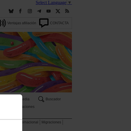
Select Language
▼
Ventajas afiliación
CONTACTA
Multimedia
Buscador
Publicaciones
 ambiente
Internacional
Migraciones