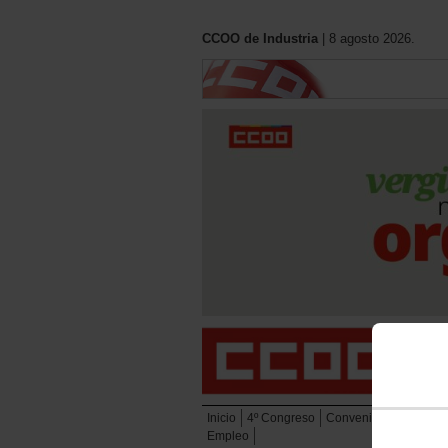
CCOO de Industria
| 8 agosto 2026.
Inicio
4º Congreso
Convenios
Eleccion
Empleo