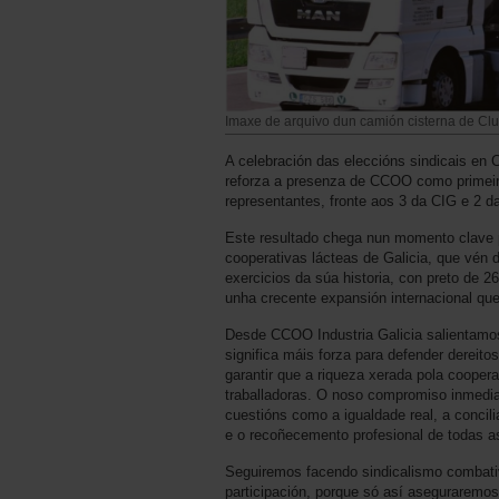
Imaxe de arquivo dun camión cisterna de Cl
A celebración das eleccións sindicais en
reforza a presenza de CCOO como primeira 
representantes, fronte aos 3 da CIG e 2 d
Este resultado chega nun momento clave p
cooperativas lácteas de Galicia, que vén d
exercicios da súa historia, con preto de 2
unha crecente expansión internacional qu
Desde CCOO Industria Galicia salientamos 
significa máis forza para defender dereitos
garantir que a riqueza xerada pola cooper
traballadoras. O noso compromiso inmedia
cuestións como a igualdade real, a concili
e o recoñecemento profesional de todas a
Seguiremos facendo sindicalismo combativo
participación, porque só así aseguraremos