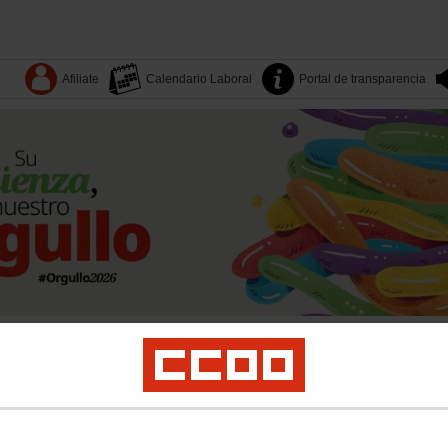
Afiliate
Calendario Laboral
Portal de transparencia
Dónde estamos
Sectores
Quiénes somos
Territorios
es
Yo Industria
Formación
Mujeres
LGTBI
Juventud
Salud laboral y medio