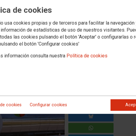
tica de cookies
ións sindicais en CLUN e
io usa cookies propias y de terceros para facilitar la navegación
 información de estadísticas de uso de nuestros visitantes. Pu
ira forza sindical
todas las cookies pulsando el botón 'Aceptar' o configurarlas o 
pulsando el botón 'Configurar cookies'
a láctea de referencia en Galicia confía en CCOO, que suma 4
a UGT.
s información consulta nuestra
Política de cookies
 para unha das principais cooperativas lácteas de Galicia,
ercicios da súa historia, con preto de 267 millóns de euros
ón internacional que xa alcanza máis de 65 países.
 de cookies
Configurar cookies
Acep