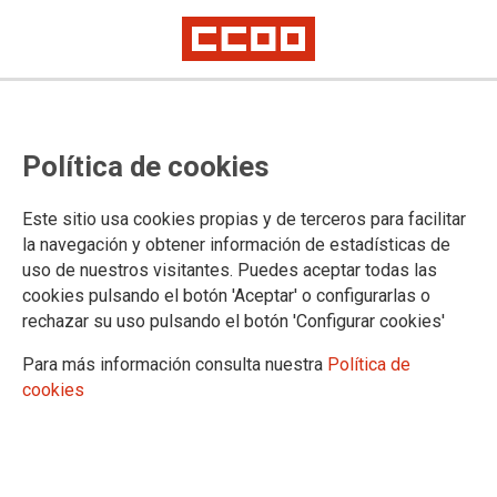
Las y los delegados de CCOO de
Política de cookies
Industria en DIGI Spain Telecom
se organizan para evitar que se
Este sitio usa cookies propias y de terceros para facilitar
publique el convenio que empeora
la navegación y obtener información de estadísticas de
uso de nuestros visitantes. Puedes aceptar todas las
sus condiciones laborales
cookies pulsando el botón 'Aceptar' o configurarlas o
rechazar su uso pulsando el botón 'Configurar cookies'
Se constituyen como grupo de trabajo y expresan su preocupación e
indignación por cómo se negoció el nuevo texto
Para más información consulta nuestra
Política de
cookies
El 22 de septiembre se reunieron más de treinta delegados y
delegadas de CCOO de Industria en DIGI Spain Telecom de
todos los puntos del territorio. Abordaron el reciente acuerdo
sobre el convenio que empeora las condiciones de trabajo de
miles de personas. Se constituyeron como grupo de trabajo