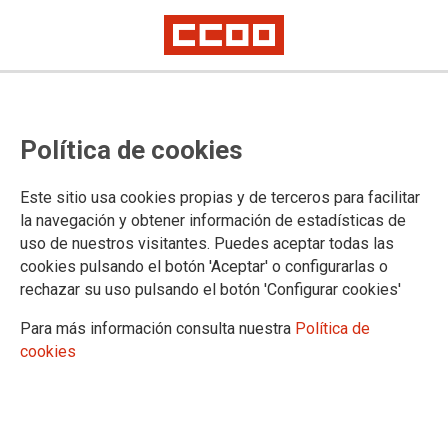
2025-09-30
CCOO refuerza la movilización en
Política de cookies
Frenos y Conjuntos con una
manifestación en Valladolid
Este sitio usa cookies propias y de terceros para facilitar
la navegación y obtener información de estadísticas de
uso de nuestros visitantes. Puedes aceptar todas las
Mientras la plantilla mantiene la huelga indefinida por la
cookies pulsando el botón 'Aceptar' o configurarlas o
congelación salarial y la falta de medidas de conciliación, el
rechazar su uso pulsando el botón 'Configurar cookies'
Comité de empresa, del que forma parte CCOO, ha realizado
Para más información consulta nuestra
Política de
una manifestación este martes para exigir que se respeten los
cookies
derechos recogidos en el convenio provincial del metal y que
la empresa ponga fin a la política de precarización que viene
arrastrando desde hace años, agravada por decisiones
unilaterales que afectan gravemente a las condiciones
laborales de la plantilla