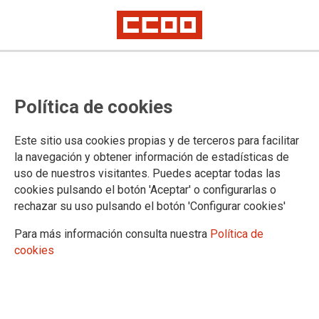
Preacuerdo sobre el I Convenio de
Política de cookies
Horse España, que mejora el
salario, la bolsa de horas, la
Este sitio usa cookies propias y de terceros para facilitar
jornada y las condiciones del
la navegación y obtener información de estadísticas de
uso de nuestros visitantes. Puedes aceptar todas las
grupo técnico
cookies pulsando el botón 'Aceptar' o configurarlas o
rechazar su uso pulsando el botón 'Configurar cookies'
Toca avalar lo conseguido y dar el visto bueno en las asambleas que se
celebrarán en Sevilla y Valladolid
Para más información consulta nuestra
Política de
cookies
CCOO valora como positivo el preacuerdo sobre el convenio
colectivo que debe regular las condiciones laborales de los y
las trabajadoras de Horse España durante los próximos años.
Ahora debe ser avalado por sus bases. La sección sindical
hace un llamamiento a la responsabilidad de la plantilla, que