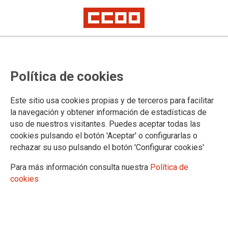
LA COMISIÓN EJECUTIVA DE CCOO
Política de cookies
DE INDUSTRIA DE EUSKADI
ACUERDA APOYAR LA JORNADA
Este sitio usa cookies propias y de terceros para facilitar
DE LUCHA CONVOCADA EL 15 DE
la navegación y obtener información de estadísticas de
uso de nuestros visitantes. Puedes aceptar todas las
OCTUBRE
cookies pulsando el botón 'Aceptar' o configurarlas o
rechazar su uso pulsando el botón 'Configurar cookies'
ADEMÁS DEL APOYO A LA JORNADA Y LOS PUNTOS
Para más información consulta nuestra
Política de
EXPUESTOS SEGUIDAMENTE, ESTA COMISIÓN
cookies
EJECUTIIVA SE COMPROMETE A PARTICIPAR DE
MANERA ACTIVA Y COMPROMETIDA EN DICHOS PAROS
Y MOVILIZACIONES.
10/10/2025.