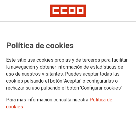
EUSKADIKO CCOO INDUSTRIAKO
Política de cookies
BATZORDE BETEEARAZLEAK,
ISRAELGO ESTATUAREN
Este sitio usa cookies propias y de terceros para facilitar
GENOZIDIOA SALATZEKO
la navegación y obtener información de estadísticas de
uso de nuestros visitantes. Puedes aceptar todas las
URRIAREN 15ERAKO DEITUTA
cookies pulsando el botón 'Aceptar' o configurarlas o
DAUDEN BORROKA EGUNAREKIN
rechazar su uso pulsando el botón 'Configurar cookies'
BAT EGINGO DU
Para más información consulta nuestra
Política de
cookies
JARDUNALDIAREKIN ETA JARRAIAN AZALTZEN
DITUGUN PUNTUEKIN BAT EGITEAZ GAIN, BATZORDE
BETEARAZLE HONEK GELDIALDI ETA MOBILIZAZIO