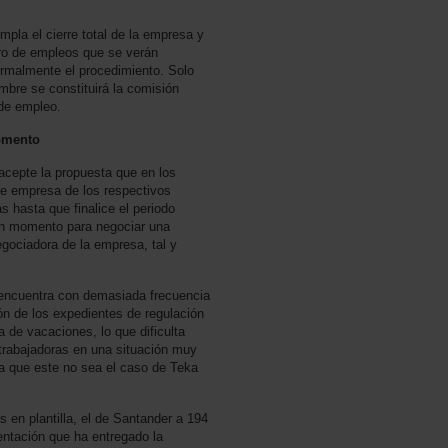
.
pla el cierre total de la empresa y
ro de empleos que se verán
ormalmente el procedimiento. Solo
embre se constituirá la comisión
 de empleo.
omento
 acepte la propuesta que en los
de empresa de los respectivos
as hasta que finalice el periodo
en momento para negociar una
egociadora de la empresa, tal y
encuentra con demasiada frecuencia
ón de los expedientes de regulación
 de vacaciones, lo que dificulta
trabajadoras en una situación muy
ra que este no sea el caso de Teka
 en plantilla, el de Santander a 194
entación que ha entregado la