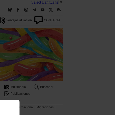
Select Language
▼
Ventajas afiliación
CONTACTA
Multimedia
Buscador
Publicaciones
 ambiente
Internacional
Migraciones