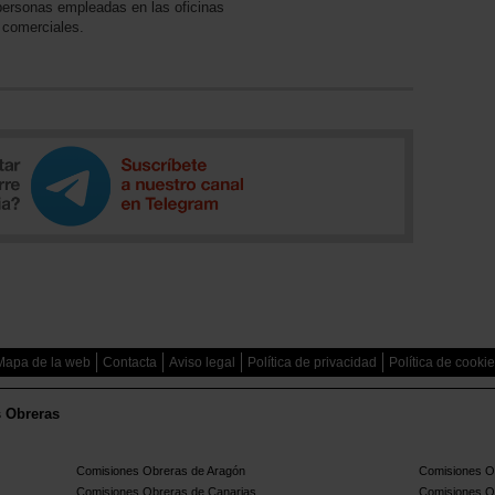
personas empleadas en las oficinas
 comerciales.
Mapa de la web
Contacta
Aviso legal
Política de privacidad
Política de cooki
s Obreras
Comisiones Obreras de Aragón
Comisiones Ob
Comisiones Obreras de Canarias
Comisiones O