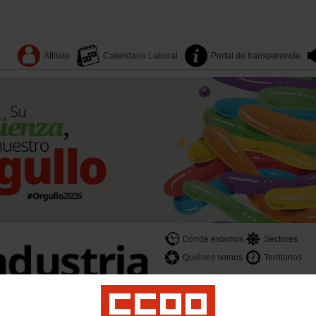
Afiliate
Calendario Laboral
Portal de transparencia
Dónde estamos
Sectores
Quiénes somos
Territorios
es
Yo Industria
Formación
Mujeres
LGTBI
Juventud
Salud laboral y medio