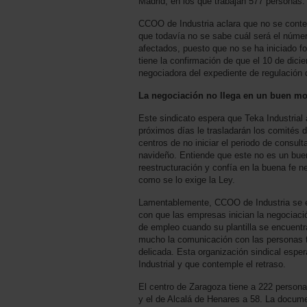
Madrid, en los que trabajan 577 personas
CCOO de Industria aclara que no se contem
que todavía no se sabe cuál será el núme
afectados, puesto que no se ha iniciado f
tiene la confirmación de que el 10 de dici
negociadora del expediente de regulación
La negociación no llega en un buen m
Este sindicato espera que Teka Industrial
próximos días le trasladarán los comités 
centros de no iniciar el periodo de consult
navideño. Entiende que este no es un bu
reestructuración y confía en la buena fe n
como se lo exige la Ley.
Lamentablemente, CCOO de Industria se 
con que las empresas inician la negociaci
de empleo cuando su plantilla se encuentra
mucho la comunicación con las personas 
delicada. Esta organización sindical espe
Industrial y que contemple el retraso.
El centro de Zaragoza tiene a 222 personas
y el de Alcalá de Henares a 58. La docum