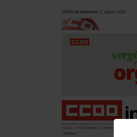
CCOO de Industria
| 7 agosto 2026.
Inicio
4º Congreso
Convenios
Eleccion
Empleo