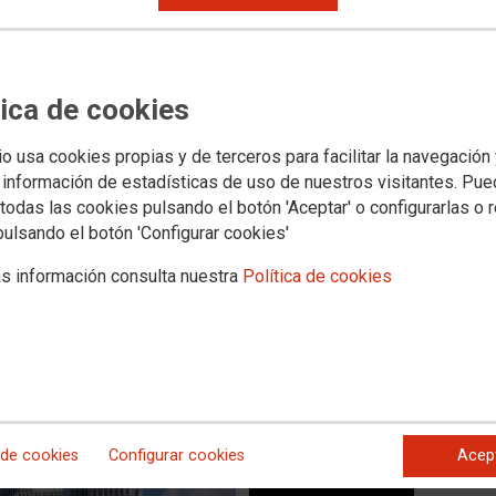
reorganización empresarial
tica de cookies
que no tenga en cuenta el
 personas trabajadoras
io usa cookies propias y de terceros para facilitar la navegación
 información de estadísticas de uso de nuestros visitantes. Pu
á sobre la mesa. La comisión negociadora se constituirá el 10 de
todas las cookies pulsando el botón 'Aceptar' o configurarlas o 
o de consultas no arranque hasta el mes de enero
pulsando el botón 'Configurar cookies'
iene claro cuál es su postura ante la intención del
s información consulta nuestra
Política de cookies
ticos Teka Industrial de iniciar un procedimiento de
entros productivos de Santander y Zaragoza; al centro
ficinas centrales de Madrid y a las delegaciones comerciales.
r cualquier medida extintiva, la filial del grupo chino
 que protejan el empleo.
 de cookies
Configurar cookies
Acep